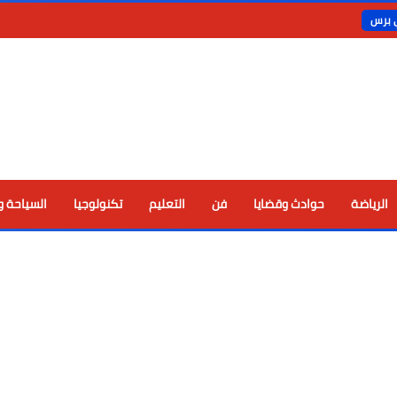
ي برس
الرياضة
حوادث وقضايا
فن
التعليم
تكنولوجيا
السياحة و