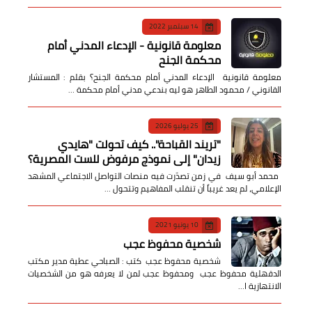
14 سبتمبر 2022
معلومة قانونية - الإدعاء المدني أمام
محكمة الجنح
معلومة قانونية الإدعاء المدني أمام محكمة الجنح؟ بقلم : المستشار
القانوني / محمود الطاهر هو ليه بندعي مدني أمام محكمة …
25 يوليو 2026
​"تريند القباحة".. كيف تحولت "هايدي
زيدان" إلى نموذج مرفوض للست المصرية؟
​ محمد أبو سيف ​في زمن تصدّرت فيه منصات التواصل الاجتماعي المشهد
الإعلامي، لم يعد غريباً أن تنقلب المفاهيم وتتحول …
10 يونيو 2021
شخصية محفوظ عجب
شخصية محفوظ عجب كتب : الصباحي عطية مدير مكتب
الدقهلية محفوظ عجب ومحفوظ عجب لمن لا يعرفه هو من الشخصيات
الانتهازية ا…