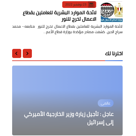
23 نوفمبر 2022
لائحة الموارد البشرية للعاملين بقطاع
الاعمال تخرج للنور
لائحة الموارد البشرية للعاملين بقطاع الاعمال تخرج للنور متابعه:- محمد
سراج الدين كشفت مصادر مؤكدة بوزارة قطاع الأعم…
اخترنا لك
جامعات
محافظات
عالمى
أخبار مصر
أخبار مصر
إطلاق الدورة الجديدة لمكافآت النشر
استكمال العمل بالمرحلة الأولي بمبادرة
تطوير وحدات ومراكز الرعاية الأولية
الرئيس عبد الفتاح السيسي يتلقى اتصالاً
تنفيذ خطة تخفيف أحمال الكهرباء نهارا
عاجل : تأجيل زيارة وزير الخارجية الأميركي
الدولي والاستشهادات المرجعية بجامعة
بنها
بالقليوبية
إلى إسرائيل
فقط مع بدء الامتحانات
هاتفياً من الرئيس الصومالي