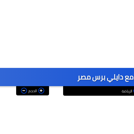
م مع دايلي برس مصر
الحجم
الرياضة