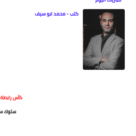
كتب - محمد ابو سيف
كأس رابطة ا
ستوك سي