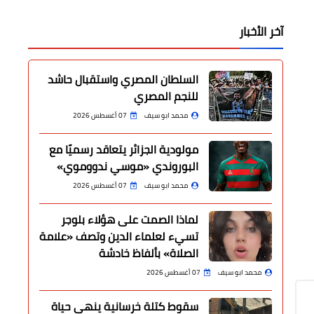
آخر الأخبار
السلطان المصري واستقبال حاشد
للنجم المصري
محمد ابو سيف
07 أغسطس 2026
مولودية الجزائر يتعاقد رسميًا مع
البوروندي «موسي ندووموي»
محمد ابو سيف
07 أغسطس 2026
لماذا الصمت على هؤلاء بلوجر
تسيء لعلماء الدين وتصف «علامة
الصلاة» بألفاظ خادشة
محمد ابو سيف
07 أغسطس 2026
سقوط كتلة خرسانية ينهي حياة