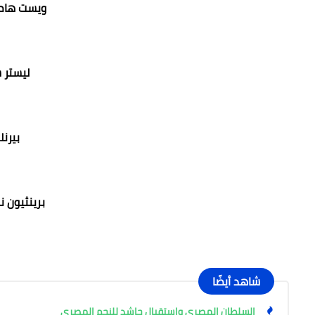
ويست هام
ليستر 
بيرن
برينثيون ن
شاهد أيضًا
السلطان المصري واستقبال حاشد للنجم المصري