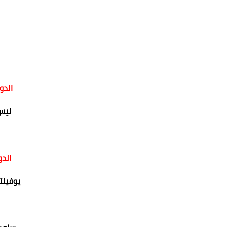
الدو
نيس
الدو
يوفين