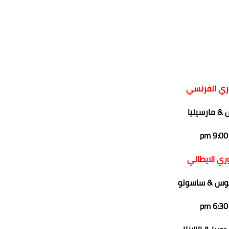
ري الفرنسي
 & مارسيليا
9:00 pm
ري الايطالي
توس & ساسولو
6:30 pm