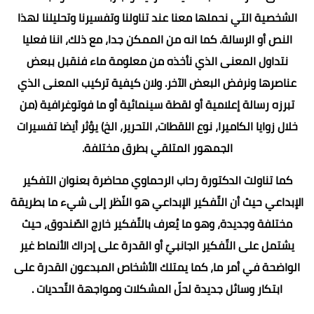
الشخصية التي نحملها معنا عند تناولنا وتفسيرنا وتحليلنا لهذا
النص أو الرسالة. كما انه من الممكن جدا، مع ذلك، اننا فعليا
نتداول المعنى الذي نأخذه من معلومة ماء فنقبل ببعض
عناصرها ونرفض البعض الآخر. ولان كيفية تركيب المعنى الذي
تبرزه رسالة إعلامية أو لقطة سينمائية أو ما فوتوغرافية (من
خلال زوايا الكاميرا، نوع اللقطات، التحرير، الخ) يؤثر أيضا تفسيرات
الجمهور المتلقي بطرق مختلفة.
كما تناولت الدكتورة رحاب الرحماوي محاضرة بعنوان التفكير
الإبداعي حيث أن التّفكير الإبداعي هو النّظر إلى شيء ما بطريقة
مختلفة وجديدة، وهو ما يُعرف بالتّفكير خارج الصّندوق، حيث
يشتمل على التّفكير الجانبيّ أو القدرة على إدراك الأنماط غير
الواضحة في أمر ما، كما يمتلك الأشخاص المبدعون القدرة على
ابتكار وسائل جديدة لحلّ المشكلات ومواجهة التّحديات .