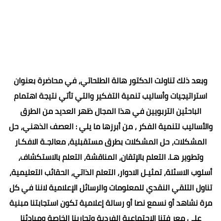
وبعد ذلك تناولت الدكتور هالة الطلحاتي، في محاضرة بعنوان
استراتيجيات وأساليب تنمية التفكير والتي تأتي نتيجة اهتمام
الباحثين التربويين في هذا المجال ظهر العديد من الطرق
والأساليب لتنمية الفكر ، من أبرزها ما يلي : العصف الذهني، حل
المشكلات، حل المشكلات بطرق مستقبلية، معالجـة الافكـار
وتطوير هـا. التعلم بالإتقان، المناقشة، التعلم بالاستكشاف،
أسلوب الاسئلة، تمثيـل الادوار، التعلم الذاتي، الحقائب التعليمية،
تناول التلقي النقدي للمعلومات والرسائل الإعلامية لاننا في كل
مرة نشاهد أو نسمع نصا أو رسالة إعلامية تكون استجابتنا مبنية
على معر فتنا الاجتماعية الفردية وتجاربنا الخاصة ومبادئنا