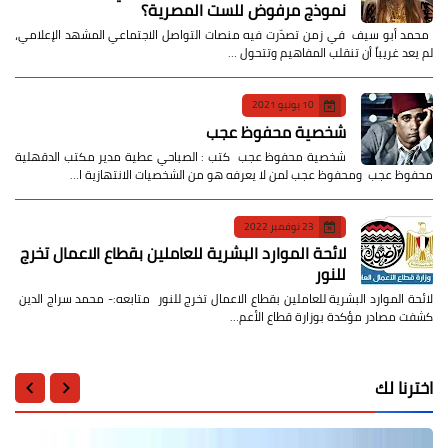
نموذج مرفوض للست المصرية؟
​ محمد أبو سيف ​في زمن تصدّرت فيه منصات التواصل الاجتماعي المشهد الإعلامي،
لم يعد غريباً أن تنقلب المفاهيم وتتحول …
10 يونيو 2021
شخصية محفوظ عجب
شخصية محفوظ عجب كتب : الصباحي عطية مدير مكتب الدقهلية
محفوظ عجب ومحفوظ عجب لمن لا يعرفه هو من الشخصيات الانتهازية ا…
23 نوفمبر 2022
لائحة الموارد البشرية للعاملين بقطاع الاعمال تخرج
للنور
لائحة الموارد البشرية للعاملين بقطاع الاعمال تخرج للنور متابعه:- محمد سراج الدين
كشفت مصادر مؤكدة بوزارة قطاع الأعم…
اخترنا لك