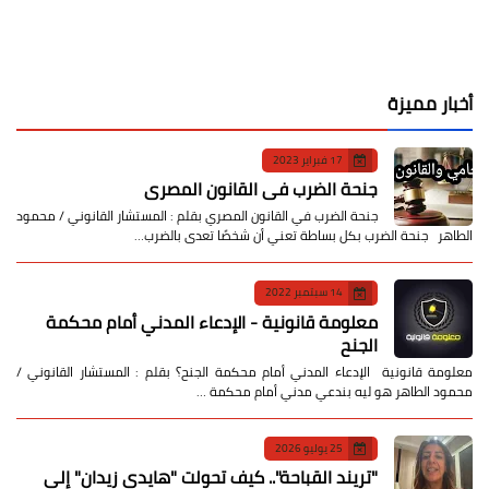
أخبار مميزة
17 فبراير 2023
جنحة الضرب في القانون المصري
جنحة الضرب في القانون المصري بقلم : المستشار القانوني / محمود
الطاهر جنحة الضرب بكل بساطة تعني أن شخصًا تعدى بالضرب…
14 سبتمبر 2022
معلومة قانونية - الإدعاء المدني أمام محكمة
الجنح
معلومة قانونية الإدعاء المدني أمام محكمة الجنح؟ بقلم : المستشار القانوني /
محمود الطاهر هو ليه بندعي مدني أمام محكمة …
25 يوليو 2026
​"تريند القباحة".. كيف تحولت "هايدي زيدان" إلى