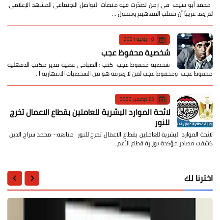
​ محمد أبو سيف ​في زمن تصدّرت فيه منصات التواصل الاجتماعي المشهد الإعلامي،
لم يعد غريباً أن تنقلب المفاهيم وتتحول …
10 يونيو 2021
شخصية محفوظ عجب
شخصية محفوظ عجب كتب : الصباحي عطية مدير مكتب الدقهلية
محفوظ عجب ومحفوظ عجب لمن لا يعرفه هو من الشخصيات الانتهازية ا…
23 نوفمبر 2022
لائحة الموارد البشرية للعاملين بقطاع الاعمال تخرج
للنور
لائحة الموارد البشرية للعاملين بقطاع الاعمال تخرج للنور متابعه:- محمد سراج الدين
كشفت مصادر مؤكدة بوزارة قطاع الأعم…
اخترنا لك