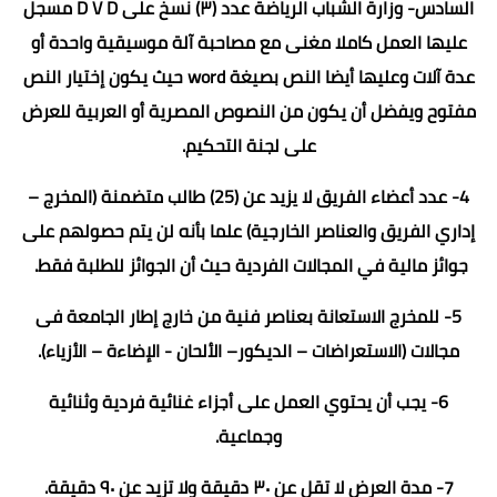
السادس- وزارة الشباب الرياضة عدد (٣) نسخ على D V D مسجل
عليها العمل كاملا مغنى مع مصاحبة آلة موسيقية واحدة أو
عدة آلات وعليها أيضا النص بصيغة word حيث يكون إختيار النص
مفتوح ويفضل أن يكون من النصوص المصرية أو العربية للعرض
على لجنة التحكيم.
4- عدد أعضاء الفريق لا يزيد عن (25) طالب متضمنة (المخرج –
إداري الفريق والعناصر الخارجية) علما بأنه لن يتم حصولهم على
جوائز مالية في المجالات الفردية حيث أن الجوائز للطلبة فقط.
5- للمخرج الاستعانة بعناصر فنية من خارج إطار الجامعة فى
مجالات (الاستعراضات – الديكور– الألحان - الإضاءة – الأزياء).
6- يجب أن يحتوي العمل على أجزاء غنائية فردية وثنائية
وجماعية.
7- مدة العرض لا تقل عن ٣٠ دقيقة ولا تزيد عن ٩٠ دقيقة.