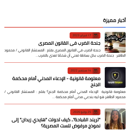
أخبار مميزة
17 فبراير 2023
جنحة الضرب في القانون المصري
جنحة الضرب في القانون المصري بقلم : المستشار القانوني / محمود
الطاهر جنحة الضرب بكل بساطة تعني أن شخصًا تعدى بالضرب…
14 سبتمبر 2022
معلومة قانونية - الإدعاء المدني أمام محكمة
الجنح
معلومة قانونية الإدعاء المدني أمام محكمة الجنح؟ بقلم : المستشار القانوني /
محمود الطاهر هو ليه بندعي مدني أمام محكمة …
25 يوليو 2026
​"تريند القباحة".. كيف تحولت "هايدي زيدان" إلى
نموذج مرفوض للست المصرية؟