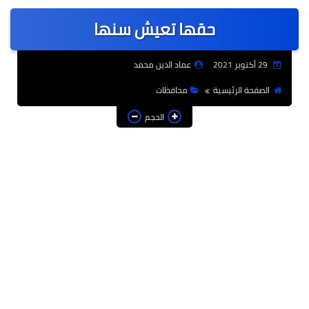
عربى
حقها تعيش سنها
عالمى
الرياضة
29 أكتوبر 2021
عماد الدين محمد
حوادث وقضايا
الصفحة الرئيسية
محافظات
فن
الحجم
التعليم
تكنولوجيا
السياحة والفنادق