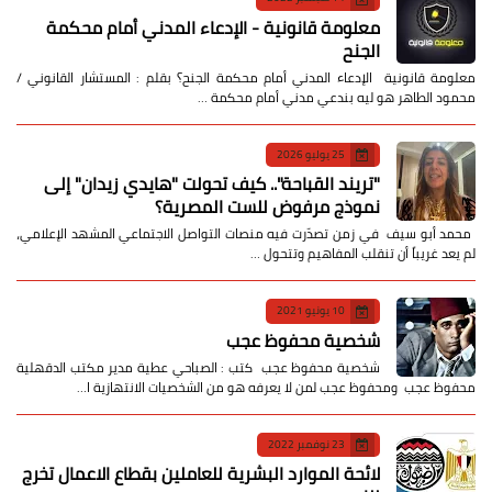
معلومة قانونية - الإدعاء المدني أمام محكمة
الجنح
معلومة قانونية الإدعاء المدني أمام محكمة الجنح؟ بقلم : المستشار القانوني /
محمود الطاهر هو ليه بندعي مدني أمام محكمة …
25 يوليو 2026
​"تريند القباحة".. كيف تحولت "هايدي زيدان" إلى
نموذج مرفوض للست المصرية؟
​ محمد أبو سيف ​في زمن تصدّرت فيه منصات التواصل الاجتماعي المشهد الإعلامي،
لم يعد غريباً أن تنقلب المفاهيم وتتحول …
10 يونيو 2021
شخصية محفوظ عجب
شخصية محفوظ عجب كتب : الصباحي عطية مدير مكتب الدقهلية
محفوظ عجب ومحفوظ عجب لمن لا يعرفه هو من الشخصيات الانتهازية ا…
23 نوفمبر 2022
لائحة الموارد البشرية للعاملين بقطاع الاعمال تخرج