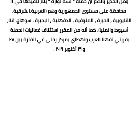
ومن الجدير بالذكر أن حملة " لسة نوارة " يتم تنفيذها في ١١
محافظة على مستوى الجمهورية وهم (الغربية،الشرقية،
القليوبية ، الجيزة ، المنوفية ، الدقهلية ، البحيرة ، سوهاج، قنا،
أسيوط والمنيا)، كما أنه من المقرر استئناف فعاليات الحملة
بقريتي تفهنا العزب ونهطاي بمركز زفتى في الفترة بين ٢٧
و٣١ أكتوبر ٢٠٢١ .