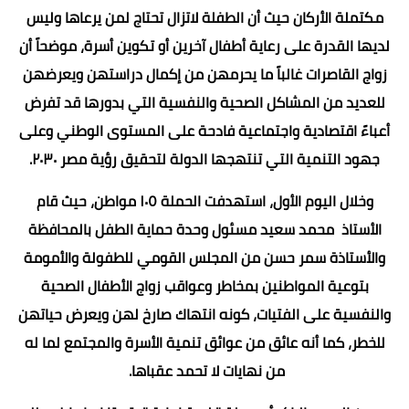
مكتملة الأركان حيث أن الطفلة لاتزال تحتاج لمن يرعاها وليس
لديها القدرة على رعاية أطفال آخرين أو تكوين أسرة، موضحاً أن
زواج القاصرات غالباً ما يحرمهن من إكمال دراستهن ويعرضهن
للعديد من المشاكل الصحية والنفسية التي بدورها قد تفرض
أعباءً اقتصادية واجتماعية فادحة على المستوى الوطني وعلى
جهود التنمية التي تنتهجها الدولة لتحقيق رؤية مصر ٢٠٣٠.
وخلال اليوم الأول، استهدفت الحملة ١٠٥ مواطن، حيث قام
الأستاذ محمد سعيد مسئول وحدة حماية الطفل بالمحافظة
والأستاذة سمر حسن من المجلس القومي للطفولة والأمومة
بتوعية المواطنين بمخاطر وعواقب زواج الأطفال الصحية
والنفسية على الفتيات، كونه انتهاك صارخ لهن ويعرض حياتهن
للخطر، كما أنه عائق من عوائق تنمية الأسرة والمجتمع لما له
من نهايات لا تحمد عقباها.