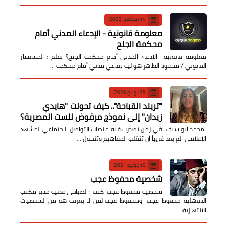
14 سبتمبر 2022
معلومة قانونية - الإدعاء المدني أمام
محكمة الجنح
معلومة قانونية الإدعاء المدني أمام محكمة الجنح؟ بقلم : المستشار
القانوني / محمود الطاهر هو ليه بندعي مدني أمام محكمة …
25 يوليو 2026
​"تريند القباحة".. كيف تحولت "هايدي
زيدان" إلى نموذج مرفوض للست المصرية؟
​ محمد أبو سيف ​في زمن تصدّرت فيه منصات التواصل الاجتماعي المشهد
الإعلامي، لم يعد غريباً أن تنقلب المفاهيم وتتحول …
10 يونيو 2021
شخصية محفوظ عجب
شخصية محفوظ عجب كتب : الصباحي عطية مدير مكتب
الدقهلية محفوظ عجب ومحفوظ عجب لمن لا يعرفه هو من الشخصيات
الانتهازية ا…