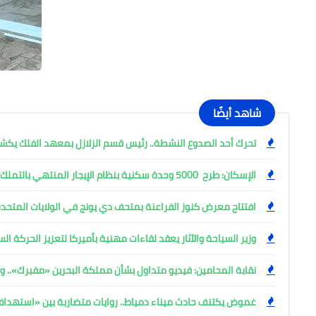
شاهد أيضًا
تحرك أحد الصدوع النشطة.. رئيس قسم الزلازل بمعهد الفلك ي
الإسكان: طرح 5000 وحدة سكنية بنظام الإيجار المنتهي بالتملك
افتتاح معرض كنوز الفراعنة بمتحف دي يونج في الولايات المتحدة
وزير السياحة والآثار يعقد لقاءات مهنية بأميركا لتعزيز الحركة ا
نقابة المحامين: فيديو متداول بشأن مملكة البحرين «مفبرك».. وإ
غموض يكتنف حادث ميناء دمياط.. روايات متضاربة بين «استهد