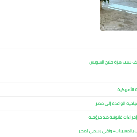
كشف سبب هزة خليج السويس
 الأمريكية
لسياحية الوافدة إلى مصر
جراءات قانونية ضد مروّجيه
اف بالمسيرات» ونفي رسمي لمصر