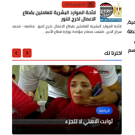
23 نوفمبر 2022
لائحة الموارد البشرية للعاملين بقطاع
الاعمال تخرج للنور
مية،
لائحة الموارد البشرية للعاملين بقطاع الاعمال تخرج للنور متابعه:- محمد
خطة
سراج الدين كشفت مصادر مؤكدة بوزارة قطاع الأعم…
اسم
اخترنا لك
فن
الرأى
محافظات
الرياضة
الرياضة
تكريم دكتور عمرو السمرة فى حفل
عندما كان الفن رسالة هدفها الإرتقاء
مياه كفرالشيخ تستعداد لمواجهة موسم
بالمجتمع
الأمطار والسيول
ثوابت الاهلي لا تتجزء
المتفوقين بمدرسة القناة
طلائع الجيش بطل كأس السوبر المصرى