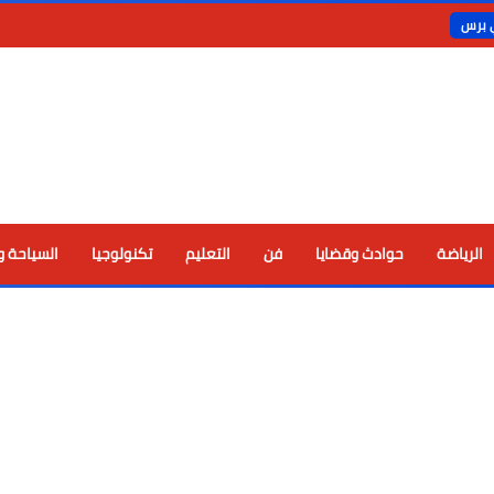
ي برس
الرياضة
حوادث وقضايا
فن
التعليم
تكنولوجيا
السياحة و