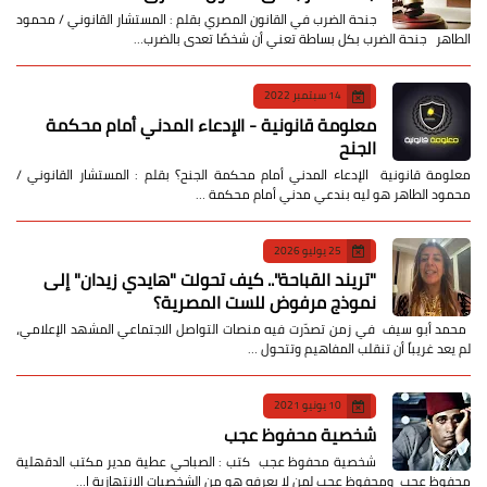
جنحة الضرب في القانون المصري بقلم : المستشار القانوني / محمود
الطاهر جنحة الضرب بكل بساطة تعني أن شخصًا تعدى بالضرب…
14 سبتمبر 2022
معلومة قانونية - الإدعاء المدني أمام محكمة
الجنح
معلومة قانونية الإدعاء المدني أمام محكمة الجنح؟ بقلم : المستشار القانوني /
محمود الطاهر هو ليه بندعي مدني أمام محكمة …
25 يوليو 2026
​"تريند القباحة".. كيف تحولت "هايدي زيدان" إلى
نموذج مرفوض للست المصرية؟
​ محمد أبو سيف ​في زمن تصدّرت فيه منصات التواصل الاجتماعي المشهد الإعلامي،
لم يعد غريباً أن تنقلب المفاهيم وتتحول …
10 يونيو 2021
شخصية محفوظ عجب
شخصية محفوظ عجب كتب : الصباحي عطية مدير مكتب الدقهلية
محفوظ عجب ومحفوظ عجب لمن لا يعرفه هو من الشخصيات الانتهازية ا…