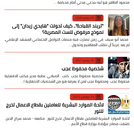
محمود الطاهر هو ليه بندعي مدني أمام محكمة …
25 يوليو 2026
​"تريند القباحة".. كيف تحولت "هايدي زيدان" إلى
نموذج مرفوض للست المصرية؟
​ محمد أبو سيف ​في زمن تصدّرت فيه منصات التواصل الاجتماعي المشهد الإعلامي،
لم يعد غريباً أن تنقلب المفاهيم وتتحول …
10 يونيو 2021
شخصية محفوظ عجب
شخصية محفوظ عجب كتب : الصباحي عطية مدير مكتب الدقهلية
محفوظ عجب ومحفوظ عجب لمن لا يعرفه هو من الشخصيات الانتهازية ا…
23 نوفمبر 2022
لائحة الموارد البشرية للعاملين بقطاع الاعمال تخرج
للنور
لائحة الموارد البشرية للعاملين بقطاع الاعمال تخرج للنور متابعه:- محمد سراج الدين
كشفت مصادر مؤكدة بوزارة قطاع الأعم…