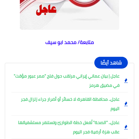
متابعة/ محمد ابو سيف
شاهد أيضًا
عاجل | بيان عماني إيراني مرتقب حول فتح "ممر عبور مؤقت"
في مضيق هرمز
عاجل.. محافظة القاهرة: لا خسائر أو أضرار جراء زلزال فجر
اليوم
عاجل.. "الصحة" تُفعل خطة الطوارئ وتستنفر مستشفياتها
عقب هزة أرضية فجر اليوم ​