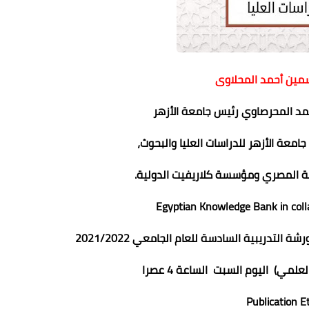
سمين أحمد المحلاوى
مد المحرصاوي رئيس جامعة الأزهر
معة الأزهر للدراسات العليا والبحوث،
محمد ابو سيف
محمد ابو سيف
محمد ابو سيف
فة المصري ومؤسسة كلاريفيت الدولية.
02 فبراير 2023
02 فبراير 2023
02 فبراير 2023
02 فبراير 2023
02 فبراير 2023
Egyptian Knowledge Bank in colla
التدريبية السادسة للعام الجامعي 2021/2022
لمي) اليوم السبت الساعة 4 عصرا
Publication E