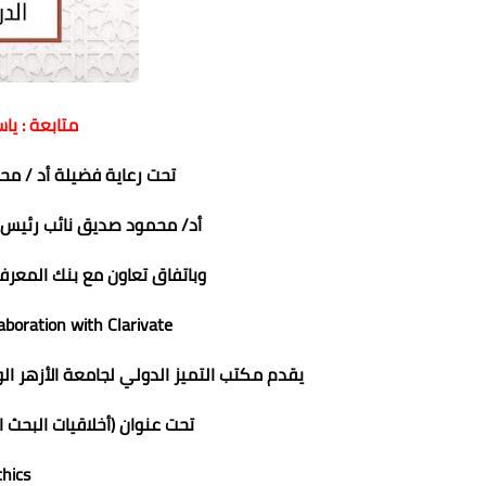
متابعة : يا
تحت رعاية فضيلة أد / مح
أد/ محمود صديق نائب رئيس جا
وباتفاق تعاون مع بنك المعر
boration with Clarivate
يقدم مكتب التميز الدولي لجامعة الأزهر الورشة 
تحت عنوان (أخلاقيات البحث الع
thics