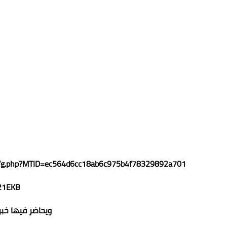
https://clarivatewebinars.webex.com/clarivatewebinars/onstage/g.php?MTID=ec564d6cc18ab6c975b4f78329892a701
2021EKBكلمة 
ويحاضر فيها خب