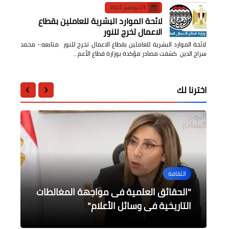
23 نوفمبر 2022
لائحة الموارد البشرية للعاملين بقطاع
الاعمال تخرج للنور
لائحة الموارد البشرية للعاملين بقطاع الاعمال تخرج للنور متابعه:- محمد
سراج الدين كشفت مصادر مؤكدة بوزارة قطاع الأعم…
اخترنا لك
الثقافة
الرياضة
الرياضة
أخبار مصر
محافظات
الخطيب يوجه رسالة شكر للجماهير
"مصادر برلمانية' تعديلات حول مشروع
"الحقائق العلمية فى مواجهة المغالطات
وزير الشباب والرياضة يهنئ النادي الأهلي
المغربية
التاريخية فى وسائل الأعلام"
ويطمئن على الفريق والبعثة
قانون التصالح في مخالفات البناء
لقاء محافظ المنوفية و وزير الزراعة