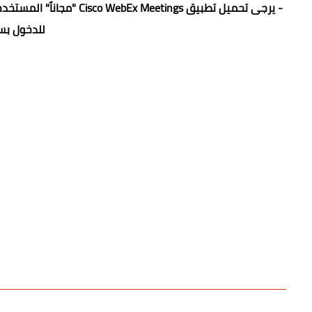
- يرجى تحميل تطبيق tings
للدخول بس