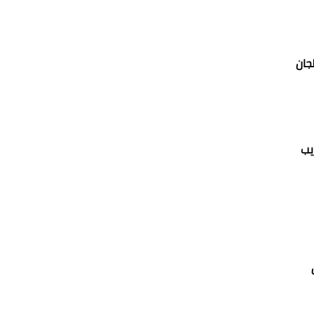
جان
يب