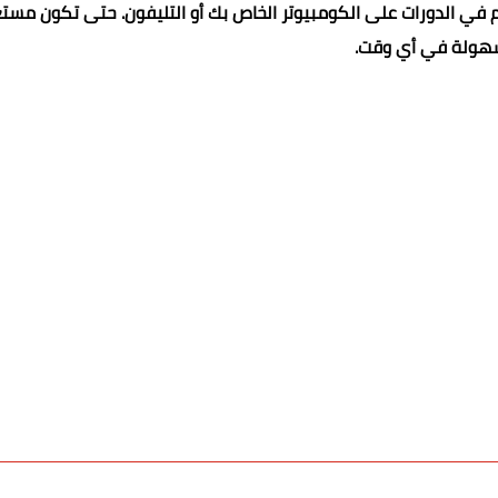
Cisco WebEx Mee "مجاناً" المستخدم في الدورات على الكومبيوتر الخاص بك أو التليفون. حتى تكون مست
هولة في أي وقت.