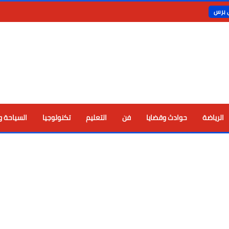
ي برس
الرياضة
حوادث وقضايا
فن
التعليم
تكنولوجيا
السياحة و