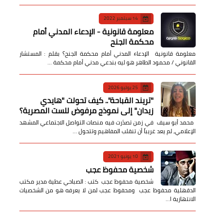
14 سبتمبر 2022
معلومة قانونية - الإدعاء المدني أمام
محكمة الجنح
معلومة قانونية الإدعاء المدني أمام محكمة الجنح؟ بقلم : المستشار
القانوني / محمود الطاهر هو ليه بندعي مدني أمام محكمة …
25 يوليو 2026
​"تريند القباحة".. كيف تحولت "هايدي
زيدان" إلى نموذج مرفوض للست المصرية؟
​ محمد أبو سيف ​في زمن تصدّرت فيه منصات التواصل الاجتماعي المشهد
الإعلامي، لم يعد غريباً أن تنقلب المفاهيم وتتحول …
10 يونيو 2021
شخصية محفوظ عجب
شخصية محفوظ عجب كتب : الصباحي عطية مدير مكتب
الدقهلية محفوظ عجب ومحفوظ عجب لمن لا يعرفه هو من الشخصيات
الانتهازية ا…