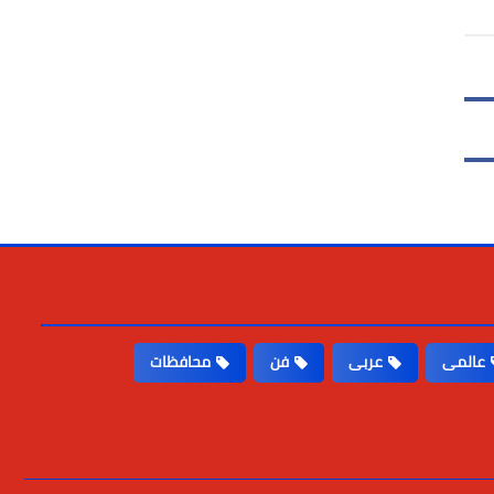
عالمى
عربى
فن
محافظات