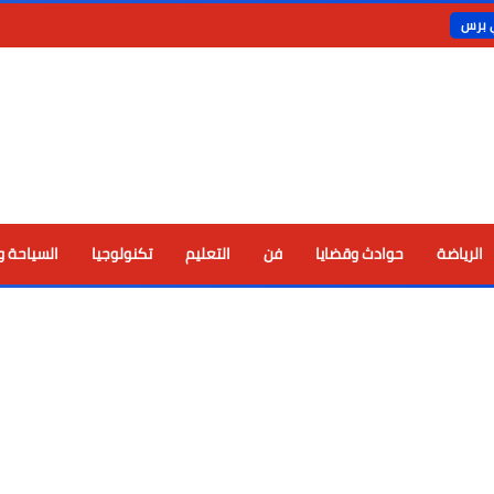
ي برس
الرياضة
حوادث وقضايا
فن
التعليم
تكنولوجيا
السياحة و