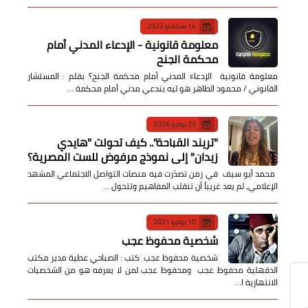
14 سبتمبر 2022
معلومة قانونية - الإدعاء المدني أمام
محكمة الجنح
معلومة قانونية الإدعاء المدني أمام محكمة الجنح؟ بقلم : المستشار
القانوني / محمود الطاهر هو ليه بندعي مدني أمام محكمة …
25 يوليو 2026
​"تريند القباحة".. كيف تحولت "هايدي
زيدان" إلى نموذج مرفوض للست المصرية؟
​ محمد أبو سيف ​في زمن تصدّرت فيه منصات التواصل الاجتماعي المشهد
الإعلامي، لم يعد غريباً أن تنقلب المفاهيم وتتحول …
10 يونيو 2021
شخصية محفوظ عجب
شخصية محفوظ عجب كتب : الصباحي عطية مدير مكتب
الدقهلية محفوظ عجب ومحفوظ عجب لمن لا يعرفه هو من الشخصيات
الانتهازية ا…