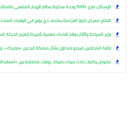
الإسكان: طرح 5000 وحدة سكنية بنظام الإيجار المنتهي بالتملك
افتتاح معرض كنوز الفراعنة بمتحف دي يونج في الولايات المتحدة
وزير السياحة والآثار يعقد لقاءات مهنية بأميركا لتعزيز الحركة ا
نقابة المحامين: فيديو متداول بشأن مملكة البحرين «مفبرك».. وإ
غموض يكتنف حادث ميناء دمياط.. روايات متضاربة بين «استهد