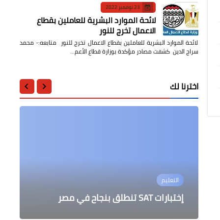
23 نوفمبر 2022
لائحة الموارد البشرية للعاملين بقطاع
الاعمال تخرج للنور
لائحة الموارد البشرية للعاملين بقطاع الاعمال تخرج للنور متابعه:- محمد
سراج الدين كشفت مصادر مؤكدة بوزارة قطاع الأعم…
اخترنا لك
جامعات
محافظات
حوادث وقضايا
اقتصاد وأعمال
التعليم
ايكيا: سحب عصارة الثوم IKEA 365+
محاقظ المنوفية يحيل أحد المختصين
ضبط المتهم بإقتلاع لمبة إنارة من أحد
هندسة عين شمس تستقبل مساعد نائب
إختبارات SAT تنطلق بنجاح في مصر
القطارات
VÄRDEFULL لوجود خطأ في الإنتاج
رئيس جامعة بنسلفانيا
بوحدة محلية بأشمون للنيابة العامة