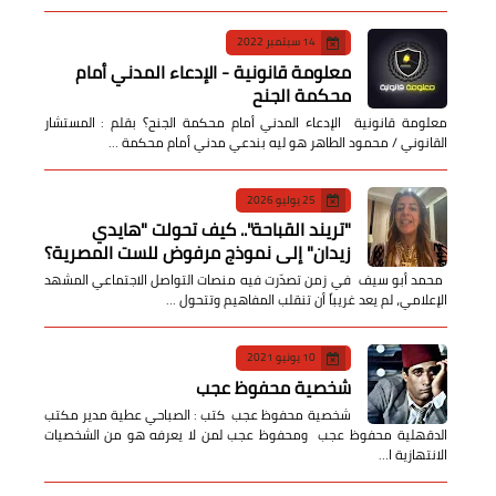
14 سبتمبر 2022
معلومة قانونية - الإدعاء المدني أمام
محكمة الجنح
معلومة قانونية الإدعاء المدني أمام محكمة الجنح؟ بقلم : المستشار
القانوني / محمود الطاهر هو ليه بندعي مدني أمام محكمة …
25 يوليو 2026
​"تريند القباحة".. كيف تحولت "هايدي
زيدان" إلى نموذج مرفوض للست المصرية؟
​ محمد أبو سيف ​في زمن تصدّرت فيه منصات التواصل الاجتماعي المشهد
الإعلامي، لم يعد غريباً أن تنقلب المفاهيم وتتحول …
10 يونيو 2021
شخصية محفوظ عجب
شخصية محفوظ عجب كتب : الصباحي عطية مدير مكتب
الدقهلية محفوظ عجب ومحفوظ عجب لمن لا يعرفه هو من الشخصيات
الانتهازية ا…