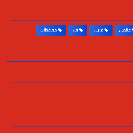
عالمى
عربى
فن
محافظات