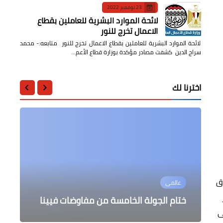
23 نوفمبر 2022
لائحة الموارد البشرية للعاملين بقطاع
الاعمال تخرج للنور
لائحة الموارد البشرية للعاملين بقطاع الاعمال تخرج للنور متابعه:- محمد
سراج الدين كشفت مصادر مؤكدة بوزارة قطاع الأعم…
اخترنا لك
السياحة والفنادق
الرأى
عالمى
عالمى
تعاون كلية السياحة والفنادق
وق
عالمى
نقاشات دبلوماسية بين موسكو
بالاسماعيلية جامعة قناة السويس مع
حل المشكلات النفسية والاسرية بالتغيير
اعتقال أمريكي حاول الانضمام لـ "داعش"
في سيناء وتم اعتقاله
السلوكي والطاقه الايجابية
والخرطوم حول القاعدة البحرية
فنادق توليب ... و أفكار خارج الصندوق
ختام الجولة الخامسة من مفاوضات فيينا
ثل فى