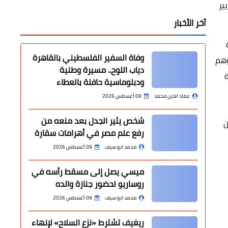
ير
آخر الأخبار
وفاة السفير الفلسطيني بالقاهرة
وهم
دياب اللوح.. مسيرة وطنية
ودبلوماسية حافلة بالعطاء
عماد الدين محمد
09 أغسطس 2026
شخص يثير الجدل بعد منعه من
ن
رفع علم مصر في أهرامات سقارة
محمد ابو سيف
09 أغسطس 2026
ميسي يصل إلى مسقط رأسه في
روساريو لحضور جنازة والده
محمد ابو سيف
09 أغسطس 2026
ريغيف تشترط «نزع السلاح» لإنهاء