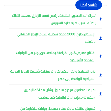
شاهد أيضًا
تحرك أحد الصدوع النشطة.. رئيس قسم الزلازل بمعهد الفلك
يكشف سبب هزة خليج السويس
الإسكان: طرح 5000 وحدة سكنية بنظام الإيجار المنتهي
بالتملك
افتتاح معرض كنوز الفراعنة بمتحف دي يونج في الولايات
المتحدة الأمريكية
وزير السياحة والآثار يعقد لقاءات مهنية بأميركا لتعزيز الحركة
السياحية الوافدة إلى مصر
نقابة المحامين: فيديو متداول بشأن مملكة البحرين
«مفبرك».. وإجراءات قانونية ضد مروّجيه
غموض يكتنف حادث ميناء دمياط.. روايات متضاربة بين