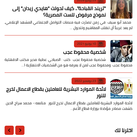
25 يوليو 2026
​"تريند القباحة".. كيف تحولت "هايدي زيدان" إلى
نموذج مرفوض للست المصرية؟
​ محمد أبو سيف ​في زمن تصدّرت فيه منصات التواصل الاجتماعي المشهد الإعلامي،
لم يعد غريباً أن تنقلب المفاهيم وتتحول …
10 يونيو 2021
شخصية محفوظ عجب
شخصية محفوظ عجب كتب : الصباحي عطية مدير مكتب الدقهلية
محفوظ عجب ومحفوظ عجب لمن لا يعرفه هو من الشخصيات الانتهازية ا…
23 نوفمبر 2022
لائحة الموارد البشرية للعاملين بقطاع الاعمال تخرج
للنور
لائحة الموارد البشرية للعاملين بقطاع الاعمال تخرج للنور متابعه:- محمد سراج الدين
كشفت مصادر مؤكدة بوزارة قطاع الأعم…
اخترنا لك