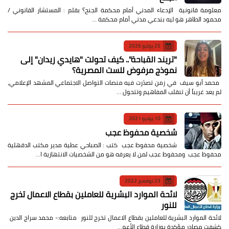
معلومة قانونية الإدعاء المدني أمام محكمة الجنح؟ بقلم : المستشار القانوني /
محمود الطاهر هو ليه بندعي مدني أمام محكمة …
25 يوليو 2026
​"تريند القباحة".. كيف تحولت "هايدي زيدان" إلى
نموذج مرفوض للست المصرية؟
​ محمد أبو سيف ​في زمن تصدّرت فيه منصات التواصل الاجتماعي المشهد الإعلامي،
لم يعد غريباً أن تنقلب المفاهيم وتتحول …
10 يونيو 2021
شخصية محفوظ عجب
شخصية محفوظ عجب كتب : الصباحي عطية مدير مكتب الدقهلية
محفوظ عجب ومحفوظ عجب لمن لا يعرفه هو من الشخصيات الانتهازية ا…
23 نوفمبر 2022
لائحة الموارد البشرية للعاملين بقطاع الاعمال تخرج
للنور
لائحة الموارد البشرية للعاملين بقطاع الاعمال تخرج للنور متابعه:- محمد سراج الدين
كشفت مصادر مؤكدة بوزارة قطاع الأعم…