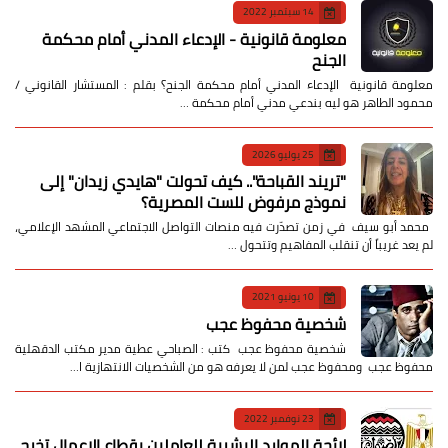
14 سبتمبر 2022
معلومة قانونية - الإدعاء المدني أمام محكمة
الجنح
معلومة قانونية الإدعاء المدني أمام محكمة الجنح؟ بقلم : المستشار القانوني /
محمود الطاهر هو ليه بندعي مدني أمام محكمة …
25 يوليو 2026
​"تريند القباحة".. كيف تحولت "هايدي زيدان" إلى
نموذج مرفوض للست المصرية؟
​ محمد أبو سيف ​في زمن تصدّرت فيه منصات التواصل الاجتماعي المشهد الإعلامي،
لم يعد غريباً أن تنقلب المفاهيم وتتحول …
10 يونيو 2021
شخصية محفوظ عجب
شخصية محفوظ عجب كتب : الصباحي عطية مدير مكتب الدقهلية
محفوظ عجب ومحفوظ عجب لمن لا يعرفه هو من الشخصيات الانتهازية ا…
23 نوفمبر 2022
لائحة الموارد البشرية للعاملين بقطاع الاعمال تخرج