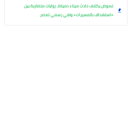
غموض يكتنف حادث ميناء دمياط.. روايات متضاربة بين
«استهداف بالمسيرات» ونفي رسمي لمصر