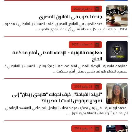
17 فبراير 2023
جنحة الضرب في القانون المصري
جنحة الضرب في القانون المصري بقلم : المستشار القانوني / محمود
الطاهر جنحة الضرب بكل بساطة تعني أن شخصًا تعدى بالضرب…
14 سبتمبر 2022
معلومة قانونية - الإدعاء المدني أمام محكمة
الجنح
معلومة قانونية الإدعاء المدني أمام محكمة الجنح؟ بقلم : المستشار القانوني /
محمود الطاهر هو ليه بندعي مدني أمام محكمة …
25 يوليو 2026
​"تريند القباحة".. كيف تحولت "هايدي زيدان" إلى
نموذج مرفوض للست المصرية؟
​ محمد أبو سيف ​في زمن تصدّرت فيه منصات التواصل الاجتماعي المشهد الإعلامي،
لم يعد غريباً أن تنقلب المفاهيم وتتحول …
10 يونيو 2021