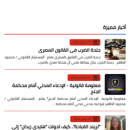
أخبار مميزة
17 فبراير 2023
جنحة الضرب في القانون المصري
جنحة الضرب في القانون المصري بقلم : المستشار القانوني / محمود
الطاهر جنحة الضرب بكل بساطة تعني أن شخصًا تعدى بالضرب…
14 سبتمبر 2022
معلومة قانونية - الإدعاء المدني أمام محكمة
الجنح
معلومة قانونية الإدعاء المدني أمام محكمة الجنح؟ بقلم : المستشار القانوني /
محمود الطاهر هو ليه بندعي مدني أمام محكمة …
25 يوليو 2026
​"تريند القباحة".. كيف تحولت "هايدي زيدان" إلى