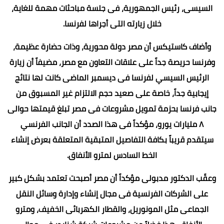
السيسى، رئيس الجمهورية، فى جلسة مباحثات مهمة للغاية،
خلال زيارته التى أجراها لفرنسا.
وأضاف كاستيكس أن مصر دولة محورية، وذات حضارة عظيمة،
وفرنسا حريصة جداً على علاقات التعاون مع مصر، مضيفاً أن زيارة
الرئيس السيسي لفرنسا فى ديسمبر الماضى كانت لها نتائج
إيجابية جداً، خاصة على صعيد حجم الالتزام غير المسبوق من
جانب فرنسا بحزمة تمويل مشروعات فى مصر تبلغ قيمتها حوالى
٨ مليارات يورو، مؤكداً فى هذا الصدد أن الجانب الفرنسي
سيتقدم قريباً بكافة التفاصيل المتبقية المتعلقة بعرض إنشاء
الخط السادس لمترو الأنفاق.
وعقّب الدكتور مدبولى مؤكداً أن مصر أصبحت تعتمد بشكل كبير
على الشركات الفرنسية فى مجال إنشاء وإدارة وسائل النقل
الجماعى مثل المونوريل، والقطار الكهربائى الخفيف، ومترو