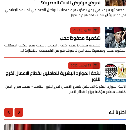
نموذج مرفوض للست المصرية؟
​ محمد أبو سيف ​في زمن تصدّرت فيه منصات التواصل الاجتماعي المشهد الإعلامي،
لم يعد غريباً أن تنقلب المفاهيم وتتحول …
10 يونيو 2021
شخصية محفوظ عجب
شخصية محفوظ عجب كتب : الصباحي عطية مدير مكتب الدقهلية
محفوظ عجب ومحفوظ عجب لمن لا يعرفه هو من الشخصيات الانتهازية ا…
23 نوفمبر 2022
لائحة الموارد البشرية للعاملين بقطاع الاعمال تخرج
للنور
لائحة الموارد البشرية للعاملين بقطاع الاعمال تخرج للنور متابعه:- محمد سراج الدين
كشفت مصادر مؤكدة بوزارة قطاع الأعم…
اخترنا لك