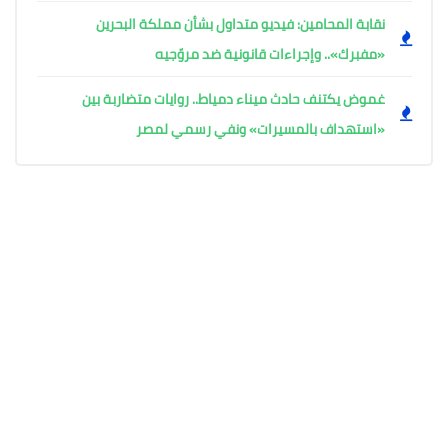
نقابة المحامين: فيديو متداول بشأن مملكة البحرين
«مفبرك».. وإجراءات قانونية ضد مروّجيه
غموض يكتنف حادث ميناء دمياط.. روايات متضاربة بين
«استهداف بالمسيرات» ونفي رسمي لمصر