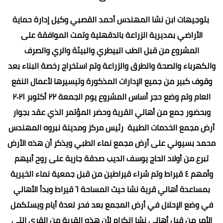
بتوجيهات ابن نشا المهندس أحمد القصبي وكيل إدارة حماية
الأراضي بمديرية الزراعة بالدقهلية وتمت الموافقة على
المشروع من قبل الطب البيطري والبيئة والري والصرف
والكهرباء والصحة والطرق والزراعة وتم استخراج رخصة البناء بعد
وقوف كبير من جميع الإدارات المذكورة وتيسيرها لأعمال النفع
العام وتم وضع حجر أساس المشروع يوم الجمعة ٢٢ أكتوبر ٢٠٢١
وبحضور جمع من أهالي القرية وحضر المؤتمر الذي عقد بجوار
أرض مجمع الخدمات الطبية رئيس مركز ومدينة نبروه المهندس
محمد بسيوني على أرض مجمع نماء الطبي ويذكر أن هذه الأرض
تبرع من أولاد الحاج يوسف الديب صدقة جارية على روح أبيهم
وأمهم ٤ قيراط وتم شراء قيراطين من قبل جمعية نماء الخيرية
بمساعدة أهالي قرية نشا حيث المساحة ٦ قيراط وبدأ الأهالي
في وضع الإحلال في أرض المجمع بعد فحر لعدة أيام ويستكمل
الأمر من قبل أهالي نشا الكرام لأن هذه القرية من القرى التي