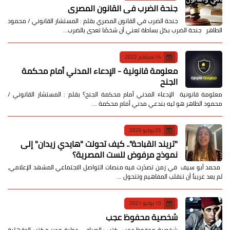
جنحة الضرب في القانون المصري
جنحة الضرب في القانون المصري بقلم : المستشار القانوني / محمود
الطاهر جنحة الضرب بكل بساطة تعني أن شخصًا تعدى بالضرب…
14 سبتمبر 2022
معلومة قانونية - الإدعاء المدني أمام محكمة
الجنح
معلومة قانونية الإدعاء المدني أمام محكمة الجنح؟ بقلم : المستشار القانوني /
محمود الطاهر هو ليه بندعي مدني أمام محكمة …
25 يوليو 2026
​"تريند القباحة".. كيف تحولت "هايدي زيدان" إلى
نموذج مرفوض للست المصرية؟
​ محمد أبو سيف ​في زمن تصدّرت فيه منصات التواصل الاجتماعي المشهد الإعلامي،
لم يعد غريباً أن تنقلب المفاهيم وتتحول …
10 يونيو 2021
شخصية محفوظ عجب
شخصية محفوظ عجب كتب : الصباحي عطية مدير مكتب الدقهلية