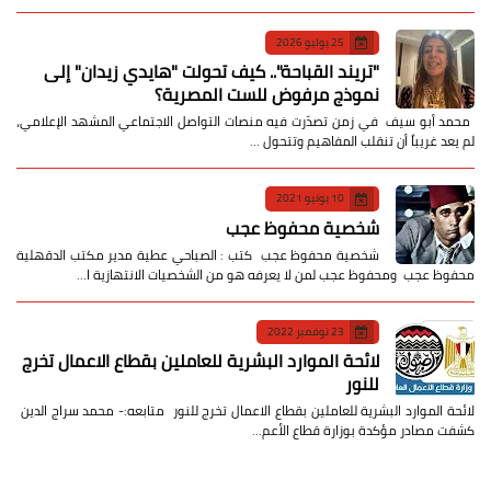
25 يوليو 2026
​"تريند القباحة".. كيف تحولت "هايدي زيدان" إلى
نموذج مرفوض للست المصرية؟
​ محمد أبو سيف ​في زمن تصدّرت فيه منصات التواصل الاجتماعي المشهد الإعلامي،
لم يعد غريباً أن تنقلب المفاهيم وتتحول …
10 يونيو 2021
شخصية محفوظ عجب
شخصية محفوظ عجب كتب : الصباحي عطية مدير مكتب الدقهلية
محفوظ عجب ومحفوظ عجب لمن لا يعرفه هو من الشخصيات الانتهازية ا…
23 نوفمبر 2022
لائحة الموارد البشرية للعاملين بقطاع الاعمال تخرج
للنور
لائحة الموارد البشرية للعاملين بقطاع الاعمال تخرج للنور متابعه:- محمد سراج الدين
كشفت مصادر مؤكدة بوزارة قطاع الأعم…