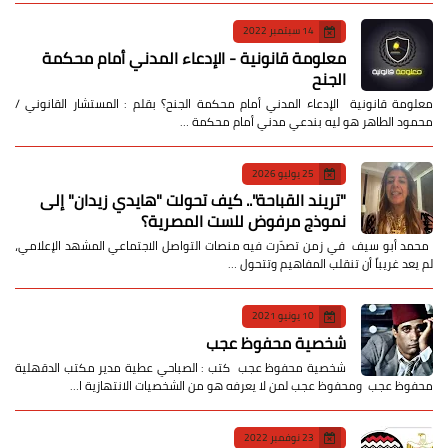
14 سبتمبر 2022
معلومة قانونية - الإدعاء المدني أمام محكمة
الجنح
معلومة قانونية الإدعاء المدني أمام محكمة الجنح؟ بقلم : المستشار القانوني /
محمود الطاهر هو ليه بندعي مدني أمام محكمة …
25 يوليو 2026
​"تريند القباحة".. كيف تحولت "هايدي زيدان" إلى
نموذج مرفوض للست المصرية؟
​ محمد أبو سيف ​في زمن تصدّرت فيه منصات التواصل الاجتماعي المشهد الإعلامي،
لم يعد غريباً أن تنقلب المفاهيم وتتحول …
10 يونيو 2021
شخصية محفوظ عجب
شخصية محفوظ عجب كتب : الصباحي عطية مدير مكتب الدقهلية
محفوظ عجب ومحفوظ عجب لمن لا يعرفه هو من الشخصيات الانتهازية ا…
23 نوفمبر 2022