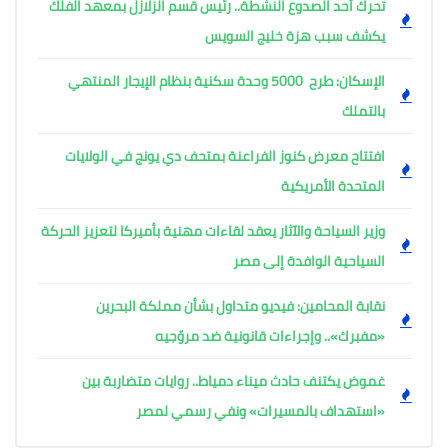
تحرك أحد الصدوع النشطة.. رئيس قسم الزلازل بمعهد الفلك
يكشف سبب هزة خليج السويس
الإسكان: طرح 5000 وحدة سكنية بنظام الإيجار المنتهي
بالتملك
افتتاح معرض كنوز الفراعنة بمتحف دي يونج في الولايات
المتحدة الأمريكية
وزير السياحة والآثار يعقد لقاءات مهنية بأميركا لتعزيز الحركة
السياحية الوافدة إلى مصر
نقابة المحامين: فيديو متداول بشأن مملكة البحرين
«مفبرك».. وإجراءات قانونية ضد مروّجيه
غموض يكتنف حادث ميناء دمياط.. روايات متضاربة بين
«استهداف بالمسيرات» ونفي رسمي لمصر