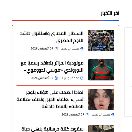
آخر الأخبار
السلطان المصري واستقبال حاشد
للنجم المصري
محمد ابو سيف
07 أغسطس 2026
مولودية الجزائر يتعاقد رسميًا مع
البوروندي «موسي ندووموي»
محمد ابو سيف
07 أغسطس 2026
لماذا الصمت على هؤلاء بلوجر
تسيء لعلماء الدين وتصف «علامة
الصلاة» بألفاظ خادشة
محمد ابو سيف
07 أغسطس 2026
سقوط كتلة خرسانية ينهي حياة