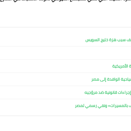
كشف سبب هزة خليج السويس
 الأمريكية
لسياحية الوافدة إلى مصر
جراءات قانونية ضد مروّجيه
اف بالمسيرات» ونفي رسمي لمصر