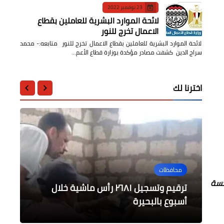
23 نوفمبر 2022
لائحة الموارد البشرية للعاملين بقطاع
الاعمال تخرج للنور
لائحة الموارد البشرية للعاملين بقطاع الاعمال تخرج للنور متابعه:- محمد
سراج الدين كشفت مصادر مؤكدة بوزارة قطاع الأعم…
اخترنا لك
الرياضة
الرياضة
محافظات
محافظات
حوادث وقضايا
كسة
ترقيم وتسجيل ٢٦٨١ رأس ماشية خلال
خطة تطوير متكاملة بمنظومة الصرف
ليفربول يقضي علي بورنموث بخماسيه
وفاة الفنان الكوميدي اثر تعرضه لإطلاق
الصبروط يهنئ السفراء الجدد المنضمين
نار
أسبوع بالبحيرة
في الشوط الأول
الصحي ببورسعيد
الي فريق عمل مشواري بالقليوبية