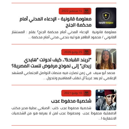
14 سبتمبر 2022
معلومة قانونية - الإدعاء المدني أمام
محكمة الجنح
معلومة قانونية الإدعاء المدني أمام محكمة الجنح؟ بقلم : المستشار
القانوني / محمود الطاهر هو ليه بندعي مدني أمام محكمة …
25 يوليو 2026
​"تريند القباحة".. كيف تحولت "هايدي
زيدان" إلى نموذج مرفوض للست المصرية؟
​ محمد أبو سيف ​في زمن تصدّرت فيه منصات التواصل الاجتماعي المشهد
الإعلامي، لم يعد غريباً أن تنقلب المفاهيم وتتحول …
10 يونيو 2021
شخصية محفوظ عجب
شخصية محفوظ عجب كتب : الصباحي عطية مدير مكتب
الدقهلية محفوظ عجب ومحفوظ عجب لمن لا يعرفه هو من الشخصيات
الانتهازية ا…