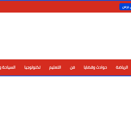
ي برس
الرياضة
حوادث وقضايا
فن
التعليم
تكنولوجيا
السياحة و