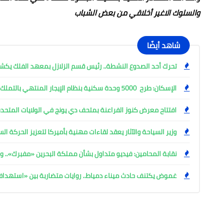
والسلوك الاغير أخلاقي من بعض الشباب
شاهد أيضًا
تحرك أحد الصدوع النشطة.. رئيس قسم الزلازل بمعهد الفلك ي
الإسكان: طرح 5000 وحدة سكنية بنظام الإيجار المنتهي بالتملك
افتتاح معرض كنوز الفراعنة بمتحف دي يونج في الولايات المتحدة
وزير السياحة والآثار يعقد لقاءات مهنية بأميركا لتعزيز الحركة ا
نقابة المحامين: فيديو متداول بشأن مملكة البحرين «مفبرك».. وإ
غموض يكتنف حادث ميناء دمياط.. روايات متضاربة بين «استهد