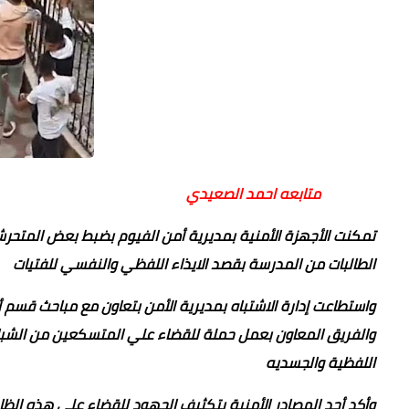
متابعه احمد الصعيدي
تمكنت الأجهزة الأمنية بمديرية أمن الفيوم بضبط بعض المتحرشي
الطالبات من المدرسة بقصد الايذاء اللفظي والنفسي للفتيات
واستطاعت إدارة الاشتباه بمديرية الأمن بتعاون مع مباحث قسم
والفريق المعاون بعمل حملة للقضاء علي المتسكعين من الشباب 
اللفظية والجسديه
وأكد أحد المصادر الأمنية بتكثيف الجهود للقضاء علي هذه الظ