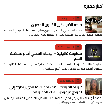
أخبار مميزة
17 فبراير 2023
جنحة الضرب في القانون المصري
جنحة الضرب في القانون المصري بقلم : المستشار القانوني / محمود
الطاهر جنحة الضرب بكل بساطة تعني أن شخصًا تعدى بالضرب…
14 سبتمبر 2022
معلومة قانونية - الإدعاء المدني أمام محكمة
الجنح
معلومة قانونية الإدعاء المدني أمام محكمة الجنح؟ بقلم : المستشار القانوني /
محمود الطاهر هو ليه بندعي مدني أمام محكمة …
25 يوليو 2026
​"تريند القباحة".. كيف تحولت "هايدي زيدان" إلى
نموذج مرفوض للست المصرية؟
​ محمد أبو سيف ​في زمن تصدّرت فيه منصات التواصل الاجتماعي المشهد الإعلامي،
لم يعد غريباً أن تنقلب المفاهيم وتتحول …