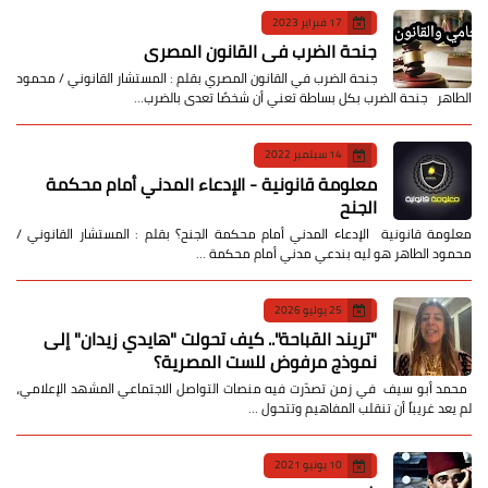
17 فبراير 2023
جنحة الضرب في القانون المصري
جنحة الضرب في القانون المصري بقلم : المستشار القانوني / محمود
الطاهر جنحة الضرب بكل بساطة تعني أن شخصًا تعدى بالضرب…
14 سبتمبر 2022
معلومة قانونية - الإدعاء المدني أمام محكمة
الجنح
معلومة قانونية الإدعاء المدني أمام محكمة الجنح؟ بقلم : المستشار القانوني /
محمود الطاهر هو ليه بندعي مدني أمام محكمة …
25 يوليو 2026
​"تريند القباحة".. كيف تحولت "هايدي زيدان" إلى
نموذج مرفوض للست المصرية؟
​ محمد أبو سيف ​في زمن تصدّرت فيه منصات التواصل الاجتماعي المشهد الإعلامي،
لم يعد غريباً أن تنقلب المفاهيم وتتحول …
10 يونيو 2021