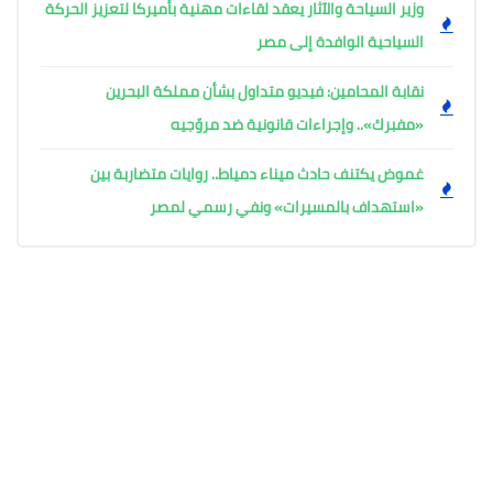
وزير السياحة والآثار يعقد لقاءات مهنية بأميركا لتعزيز الحركة
السياحية الوافدة إلى مصر
نقابة المحامين: فيديو متداول بشأن مملكة البحرين
«مفبرك».. وإجراءات قانونية ضد مروّجيه
غموض يكتنف حادث ميناء دمياط.. روايات متضاربة بين
«استهداف بالمسيرات» ونفي رسمي لمصر