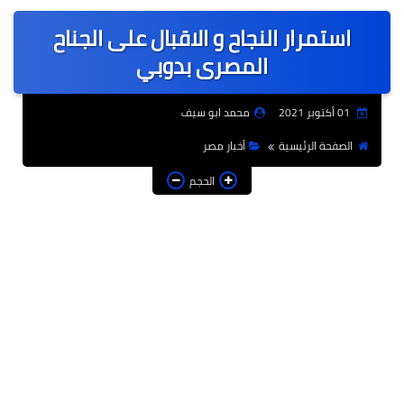
عربى
استمرار النجاح و الاقبال على الجناح
عالمى
المصرى بدوبي
الرياضة
01 أكتوبر 2021
محمد ابو سيف
حوادث وقضايا
الصفحة الرئيسية
أخبار مصر
فن
الحجم
التعليم
تكنولوجيا
السياحة والفنادق