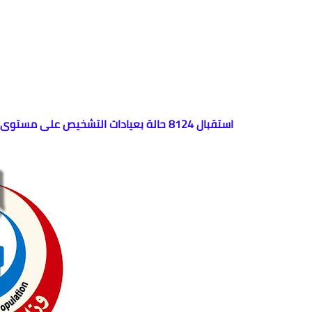
استقبال 8124 حالة بعيادات التشخيص على مستوى الجمهورية.. وتحويل 95 حالة للجنة العليا تمهيدًا لتلقي العلاج