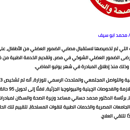
/ محمد ابو سيف
لسكان، عن استقبال 8124 حالة بالعيادات التي تم تخصيصها لاستقبال مصابي الضمور العضلي من الأطفال، ع
رضى الضمور العضلي الشوكي في مصر، وتقديم الخدمة الطبية من خ
ل، وذلك منذ إطلاق المبادرة في شهر يوليو الماضي.
وأوضح الدكتور خالد مجاهد مساعد وزيرة الص
حالة مصابة بالضمور العضلي بعد إجراء الفحوصات الإكلينيكية اللازمة والفحوص
يا، برئاسة الدكتور محمد حساني مساعد وزيرة الصحة والسكان لمبادرات
جامعات المصرية والخدمات الطبية للقوات المسلحة)، لتقييم تلك الحال