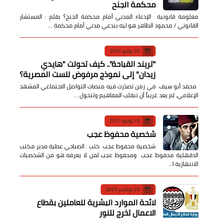
14 سبتمبر 2022
معلومة قانونية - الإدعاء المدني أمام
محكمة الجنح
معلومة قانونية الإدعاء المدني أمام محكمة الجنح؟ بقلم : المستشار
القانوني / محمود الطاهر هو ليه بندعي مدني أمام محكمة …
25 يوليو 2026
​"تريند القباحة".. كيف تحولت "هايدي
زيدان" إلى نموذج مرفوض للست المصرية؟
​ محمد أبو سيف ​في زمن تصدّرت فيه منصات التواصل الاجتماعي المشهد
الإعلامي، لم يعد غريباً أن تنقلب المفاهيم وتتحول …
10 يونيو 2021
شخصية محفوظ عجب
شخصية محفوظ عجب كتب : الصباحي عطية مدير مكتب
الدقهلية محفوظ عجب ومحفوظ عجب لمن لا يعرفه هو من الشخصيات
الانتهازية ا…