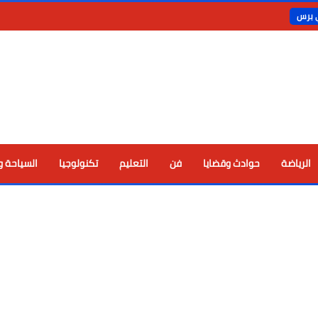
ي برس
الرياضة
حوادث وقضايا
فن
التعليم
تكنولوجيا
السياحة و