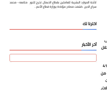
23 نوفمبر 2022
لائحة الموارد البشرية للعاملين بقطاع
الاعمال تخرج للنور
لائحة الموارد البشرية للعاملين بقطاع الاعمال تخرج للنور متابعه:- محمد
سراج الدين كشفت مصادر مؤكدة بوزارة قطاع الأعم…
اخترنا لك
لى
لال
حة والسكان للتوعية والتواصل المجتمعي والمتحدث الرسمي للوزارة، أنه تم تشخيص 413
ات الچينية والبيولوچبا الجزئية، لافتًا إلى تحويل 95 حالة من
ات،