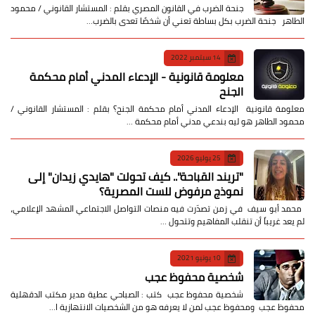
جنحة الضرب في القانون المصري بقلم : المستشار القانوني / محمود
الطاهر جنحة الضرب بكل بساطة تعني أن شخصًا تعدى بالضرب…
14 سبتمبر 2022
معلومة قانونية - الإدعاء المدني أمام محكمة
الجنح
معلومة قانونية الإدعاء المدني أمام محكمة الجنح؟ بقلم : المستشار القانوني /
محمود الطاهر هو ليه بندعي مدني أمام محكمة …
25 يوليو 2026
​"تريند القباحة".. كيف تحولت "هايدي زيدان" إلى
نموذج مرفوض للست المصرية؟
​ محمد أبو سيف ​في زمن تصدّرت فيه منصات التواصل الاجتماعي المشهد الإعلامي،
لم يعد غريباً أن تنقلب المفاهيم وتتحول …
10 يونيو 2021
شخصية محفوظ عجب
شخصية محفوظ عجب كتب : الصباحي عطية مدير مكتب الدقهلية
محفوظ عجب ومحفوظ عجب لمن لا يعرفه هو من الشخصيات الانتهازية ا…