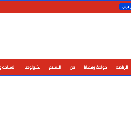
ي برس
الرياضة
حوادث وقضايا
فن
التعليم
تكنولوجيا
السياحة و