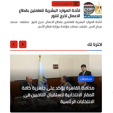
23 نوفمبر 2022
لائحة الموارد البشرية للعاملين بقطاع
الاعمال تخرج للنور
لائحة الموارد البشرية للعاملين بقطاع الاعمال تخرج للنور متابعه:- محمد
سراج الدين كشفت مصادر مؤكدة بوزارة قطاع الأعم…
اخترنا لك
محافظات
أخبار مصر
الرياضة
محافظات
أخبار مصر
محافظ القاهرة يؤكد على جاهزية كافة
وزير الزراعة يبحث مع وفد منظمة التعاون
المنوفية تتزين في أبهى صورها
الاقتصادي والتنمية (OECD) التعاون
المقار الانتخابية لاستقبال الناخبين فى
انطلاق فعاليات مهرجان الرياضة للجميع
قناة السويس تستقبل وفد هيئة موانئ
المشترك
ومرافئ غانا (GPHA) لبحث التعاون
"في حب مصر"
لاستقبال العرس
الانتخابات الرئاسية