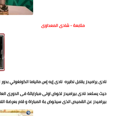
متابعة - شادى المعداوى
نادى يراميدز يقابل نظيره نادى إيه إس مانياما الكونغولي بدور الـ32 الثاني من الكونفدرال
حيث يستعد نادى بيراميدز لخوض اولى مباراياتة فى الدورى العا
بيراميدز عن القميص الذى سيخوض بة المباراة و قام بعرضة اللا