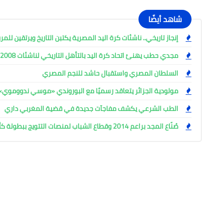
شاهد أيضًا
إنجاز تاريخي.. ناشئات كرة اليد المصرية يكتبن التاريخ ويرتقين للم
مجدي حطب يهنئ اتحاد كرة اليد بالتأهل التاريخي لناشئات 2008 للمربع الذهبي
السلطان المصري واستقبال حاشد للنجم المصري
مولودية الجزائر يتعاقد رسميًا مع البوروندي «موسي ندووموي»
الطب الشرعي يكشف مفاجآت جديدة في قضية المغربي داري
صُنّاع المجد براعم 2014 وقطاع الشباب لمنصات التتويج ببطولة كأس المستقبل العربي