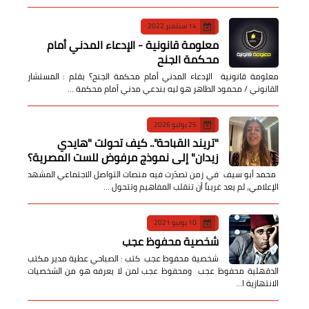
14 سبتمبر 2022
معلومة قانونية - الإدعاء المدني أمام
محكمة الجنح
معلومة قانونية الإدعاء المدني أمام محكمة الجنح؟ بقلم : المستشار
القانوني / محمود الطاهر هو ليه بندعي مدني أمام محكمة …
25 يوليو 2026
​"تريند القباحة".. كيف تحولت "هايدي
زيدان" إلى نموذج مرفوض للست المصرية؟
​ محمد أبو سيف ​في زمن تصدّرت فيه منصات التواصل الاجتماعي المشهد
الإعلامي، لم يعد غريباً أن تنقلب المفاهيم وتتحول …
10 يونيو 2021
شخصية محفوظ عجب
شخصية محفوظ عجب كتب : الصباحي عطية مدير مكتب
الدقهلية محفوظ عجب ومحفوظ عجب لمن لا يعرفه هو من الشخصيات
الانتهازية ا…