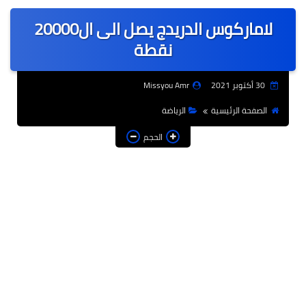
عربى
لاماركوس الدريدج يصل الى ال20000
عالمى
نقطة
الرياضة
30 أكتوبر 2021
Missyou Amr
حوادث وقضايا
الصفحة الرئيسية
الرياضة
فن
الحجم
التعليم
تكنولوجيا
السياحة والفنادق