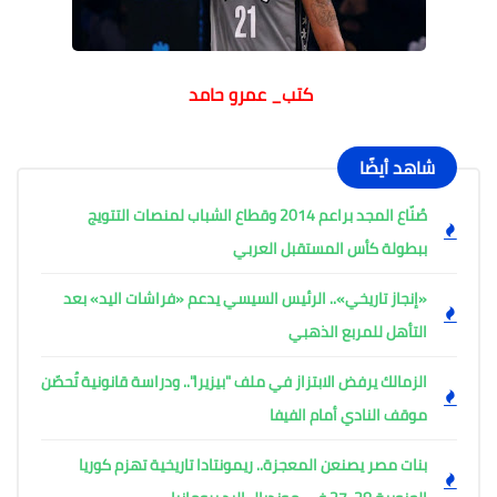
كتب_ عمرو حامد
شاهد أيضًا
صُنّاع المجد براعم 2014 وقطاع الشباب لمنصات التتويج
ببطولة كأس المستقبل العربي
«إنجاز تاريخي».. الرئيس السيسي يدعم «فراشات اليد» بعد
التأهل للمربع الذهبي
الزمالك يرفض الابتزاز في ملف "بيزيرا".. ودراسة قانونية تُحصّن
موقف النادي أمام الفيفا
بنات مصر يصنعن المعجزة.. ريمونتادا تاريخية تهزم كوريا