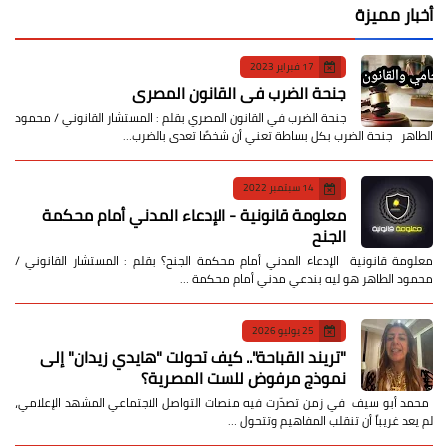
أخبار مميزة
17 فبراير 2023
جنحة الضرب في القانون المصري
جنحة الضرب في القانون المصري بقلم : المستشار القانوني / محمود
الطاهر جنحة الضرب بكل بساطة تعني أن شخصًا تعدى بالضرب…
14 سبتمبر 2022
معلومة قانونية - الإدعاء المدني أمام محكمة
الجنح
معلومة قانونية الإدعاء المدني أمام محكمة الجنح؟ بقلم : المستشار القانوني /
محمود الطاهر هو ليه بندعي مدني أمام محكمة …
25 يوليو 2026
​"تريند القباحة".. كيف تحولت "هايدي زيدان" إلى
نموذج مرفوض للست المصرية؟
​ محمد أبو سيف ​في زمن تصدّرت فيه منصات التواصل الاجتماعي المشهد الإعلامي،
لم يعد غريباً أن تنقلب المفاهيم وتتحول …