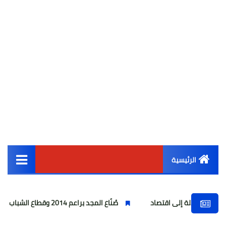
الرئيسية
القائمة الرئيسية
لى اقتصاد
صُنّاع المجد براعم 2014 وقطاع الشباب لمنصات التتويج ببطولة كأس المستقبل العربي
أخبار مصر