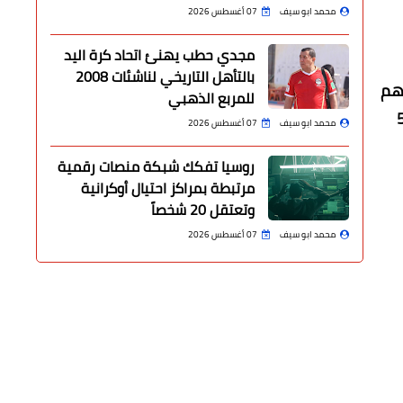
محمد ابو سيف
07 أغسطس 2026
مجدي حطب يهنئ اتحاد كرة اليد
بالتأهل التاريخي لناشئات 2008
عليهم
للمربع الذهبي
ي . م " " م .م " " أ . ع " " أ . ح " فيما كان المُتهم المحكوم عليه بالسجن المُشدد 5
محمد ابو سيف
07 أغسطس 2026
روسيا تفكك شبكة منصات رقمية
مرتبطة بمراكز احتيال أوكرانية
وتعتقل 20 شخصاً
محمد ابو سيف
07 أغسطس 2026