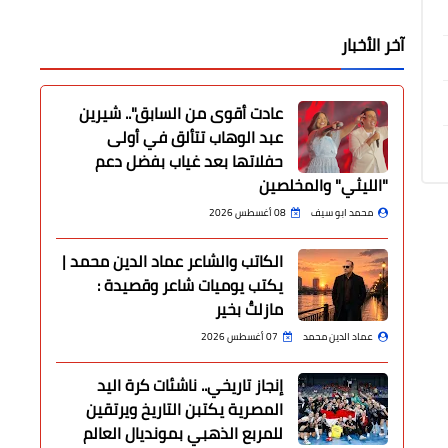
آخر الأخبار
عادت أقوى من السابق".. شيرين
عبد الوهاب تتألق في أولى
حفلاتها بعد غياب بفضل دعم
"الليثي" والمخلصين
محمد ابو سيف
08 أغسطس 2026
الكاتب والشاعر عماد الدين محمد |
يكتب يوميات شاعر وقصيدة :
مازلتُ بخير
عماد الدين محمد
07 أغسطس 2026
إنجاز تاريخي.. ناشئات كرة اليد
المصرية يكتبن التاريخ ويرتقين
للمربع الذهبي بمونديال العالم