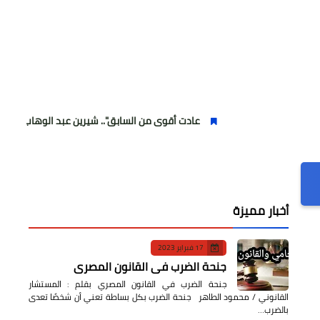
عادت أقوى من السابق".. شيرين عبد الوهاب تتألق في أولى حفلات
أخبار مميزة
17 فبراير 2023
جنحة الضرب في القانون المصري
جنحة الضرب في القانون المصري بقلم : المستشار
القانوني / محمود الطاهر جنحة الضرب بكل بساطة تعني أن شخصًا تعدى
بالضرب…