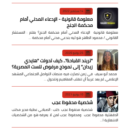
14 سبتمبر 2022
معلومة قانونية - الإدعاء المدني أمام
محكمة الجنح
معلومة قانونية الإدعاء المدني أمام محكمة الجنح؟ بقلم : المستشار
القانوني / محمود الطاهر هو ليه بندعي مدني أمام محكمة …
25 يوليو 2026
​"تريند القباحة".. كيف تحولت "هايدي
زيدان" إلى نموذج مرفوض للست المصرية؟
​ محمد أبو سيف ​في زمن تصدّرت فيه منصات التواصل الاجتماعي المشهد
الإعلامي، لم يعد غريباً أن تنقلب المفاهيم وتتحول …
10 يونيو 2021
شخصية محفوظ عجب
شخصية محفوظ عجب كتب : الصباحي عطية مدير مكتب
الدقهلية محفوظ عجب ومحفوظ عجب لمن لا يعرفه هو من الشخصيات
الانتهازية ا…