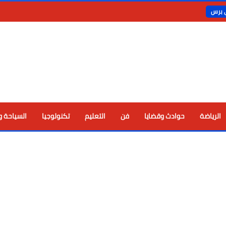
ي برس
الرياضة
حوادث وقضايا
فن
التعليم
تكنولوجيا
السياحة و