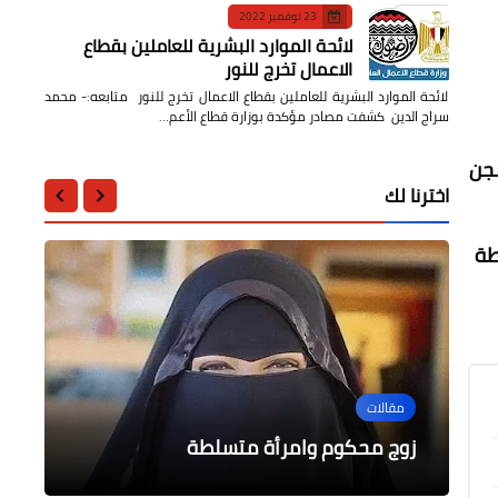
23 نوفمبر 2022
لائحة الموارد البشرية للعاملين بقطاع
الاعمال تخرج للنور
لائحة الموارد البشرية للعاملين بقطاع الاعمال تخرج للنور متابعه:- محمد
سراج الدين كشفت مصادر مؤكدة بوزارة قطاع الأعم…
سنة، و6 مُتهمين بالسجن
اخترنا لك
طة
دين وحياة
أخبار مصر
أخبار مصر
اقتصاد وأعمال
فعاليات اللقاء الــ 11 من مبادرة «نور
مقالات
فكرك ... ابِن وعيك » بمحافظة شمال
قواتنا المسلحة وتنفيذ التجربة (مصر-7)
رئيس الوزراء يعود للبلاد بعد زيارة معرض
البنك الدولي يجيب عن مشروع رأس المال
سيناء
إكسبو 2020 دبي
البشرى
زوج محكوم وامرأة متسلطة
لمحاكاة إنقاذ العبارات من الغرق‏