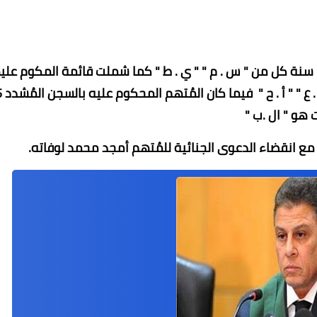
وتضمنت أسماء المُتهمين المحكوم عليهما بالمُشدد 15 سنة كل من " س . م " " ي . ط " كما شملت قائمة المكوم 
بالسجن المُشدد 10 سنوات " أ . و " " 
هو " ال .ب "
ع انقضاء الدعوى الجنائية للمُتهم أمجد محمد لوفاته.