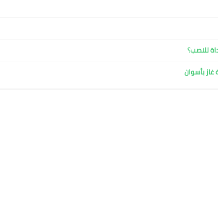
داة للنصب؟