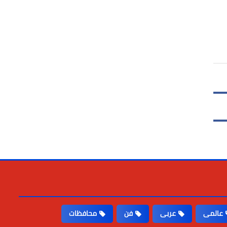
عالمى
عربى
فن
محافظات