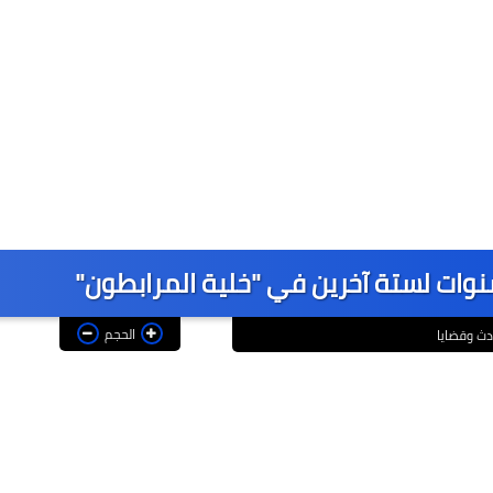
الحجم
دث وقضايا