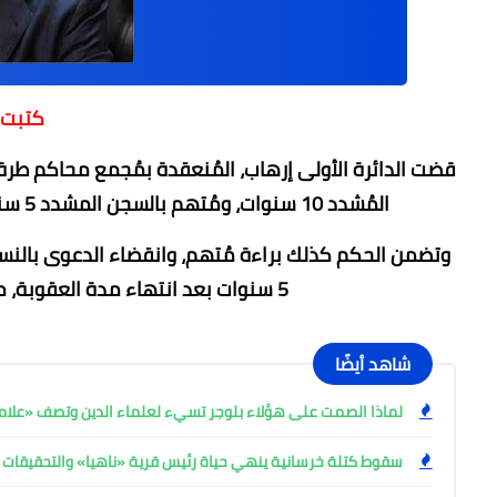
كتبت 
المُشدد 10 سنوات، ومُتهم بالسجن المشدد 5 سنوات، وذلك في القضية المعروفة إعلامياً بـ"المرابطون 2".
وتضمن الحكم كذلك براءة مُتهم، وانقضاء الدعوى بالنس
5 سنوات بعد انتهاء مدة العقوبة، مع إلزام المحكوم عليهم بالمصاريف الجنائية.
شاهد أيضًا
لماذا الصمت على هؤلاء بلوجر تسيء لعلماء الدين وتصف «علامة
سقوط كتلة خرسانية ينهي حياة رئيس قرية «ناهيا» والتحقيقات 