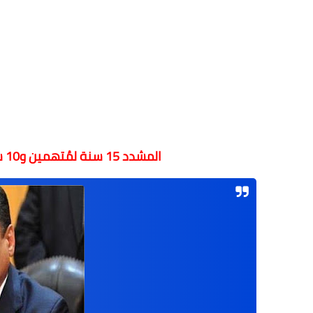
المشدد 15 سنة لمُتهمين و10 سنوات لستة آخرين في "خلية المرابطون"