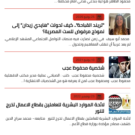
محمود الطاهر هو ليه بندعي مدني أمام محكمة …
25 يوليو 2026
​"تريند القباحة".. كيف تحولت "هايدي زيدان" إلى
نموذج مرفوض للست المصرية؟
​ محمد أبو سيف ​في زمن تصدّرت فيه منصات التواصل الاجتماعي المشهد الإعلامي،
لم يعد غريباً أن تنقلب المفاهيم وتتحول …
10 يونيو 2021
شخصية محفوظ عجب
شخصية محفوظ عجب كتب : الصباحي عطية مدير مكتب الدقهلية
محفوظ عجب ومحفوظ عجب لمن لا يعرفه هو من الشخصيات الانتهازية ا…
23 نوفمبر 2022
لائحة الموارد البشرية للعاملين بقطاع الاعمال تخرج
للنور
لائحة الموارد البشرية للعاملين بقطاع الاعمال تخرج للنور متابعه:- محمد سراج الدين
كشفت مصادر مؤكدة بوزارة قطاع الأعم…