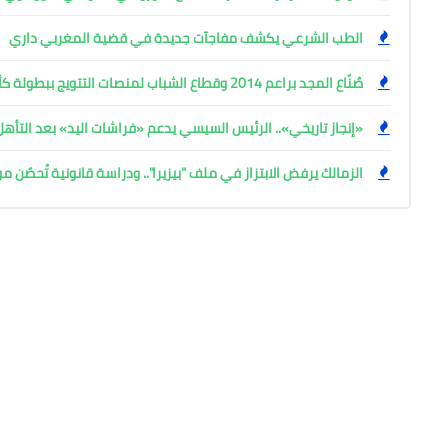
الطب الشرعي يكشف مفاجآت جديدة في قضية المغربي داري
صُنّاع المجد براعم 2014 وقطاع الشباب لمنصات التتويج ببطولة كأس المستقبل العربي
«إنجاز تاريخي».. الرئيس السيسي يدعم «فراشات اليد» بعد التأه
الزمالك يرفض الابتزاز في ملف "بيزيرا".. ودراسة قانونية تُحصّن م