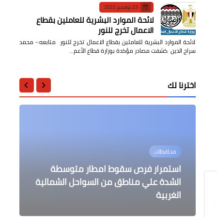
23 نوفمبر 2022
لائحة الموارد البشرية للعاملين بقطاع
الاعمال تخرج للنور
لائحة الموارد البشرية للعاملين بقطاع الاعمال تخرج للنور متابعه:- محمد
سراج الدين كشفت مصادر مؤكدة بوزارة قطاع الأعم…
اخترنا لك
محافظات
محافظات
محافظات
محافظات
أخبار مصر
متابعة أعمال المبادرة الرئاسية حياة
استمرار فرص سقوط امطار متوسطة
الزراعة: احمي قمحك ... المرشد
محافظ كفر الشيخ يتلقى تقريرا عن
كريمة في تنفيذ إنشاء مركز الامومة
التصدي لظاهرة البناء المخالف بحى غرب
الشدة علي مناطق من السواحل الشمالية
الغربية
والطفولة
شبرا الخيمة
الالكتروني لمزارع القمح المصري
مجهودات مديرية القوى العاملة