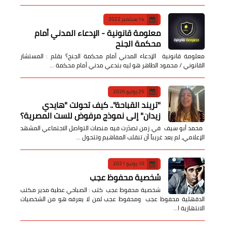
14 سبتمبر 2022
معلومة قانونية - الإدعاء المدني أمام
محكمة الجنح
معلومة قانونية الإدعاء المدني أمام محكمة الجنح؟ بقلم : المستشار
القانوني / محمود الطاهر هو ليه بندعي مدني أمام محكمة …
25 يوليو 2026
​"تريند القباحة".. كيف تحولت "هايدي
زيدان" إلى نموذج مرفوض للست المصرية؟
​ محمد أبو سيف ​في زمن تصدّرت فيه منصات التواصل الاجتماعي المشهد
الإعلامي، لم يعد غريباً أن تنقلب المفاهيم وتتحول …
10 يونيو 2021
شخصية محفوظ عجب
شخصية محفوظ عجب كتب : الصباحي عطية مدير مكتب
الدقهلية محفوظ عجب ومحفوظ عجب لمن لا يعرفه هو من الشخصيات
الانتهازية ا…