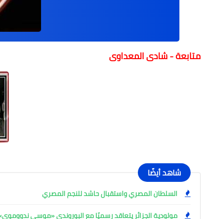
متابعة - شادى المعداوى
شاهد أيضًا
السلطان المصري واستقبال حاشد للنجم المصري
مولودية الجزائر يتعاقد رسميًا مع البوروندي «موسي ندووموي»