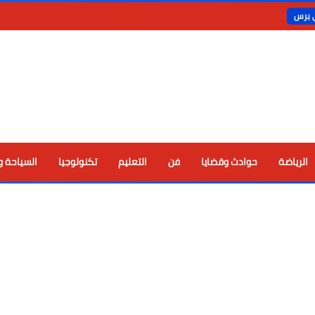
ي برس
الرياضة
حوادث وقضايا
فن
التعليم
تكنولوجيا
السياحة و