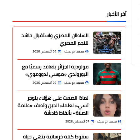
آخر الأخبار
السلطان المصري واستقبال حاشد
للنجم المصري
محمد ابو سيف
07 أغسطس 2026
مولودية الجزائر يتعاقد رسميًا مع
البوروندي «موسي ندووموي»
محمد ابو سيف
07 أغسطس 2026
لماذا الصمت على هؤلاء بلوجر
تسيء لعلماء الدين وتصف «علامة
الصلاة» بألفاظ خادشة
محمد ابو سيف
07 أغسطس 2026
سقوط كتلة خرسانية ينهي حياة