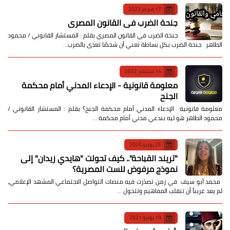
17 فبراير 2023
جنحة الضرب في القانون المصري
جنحة الضرب في القانون المصري بقلم : المستشار القانوني / محمود
الطاهر جنحة الضرب بكل بساطة تعني أن شخصًا تعدى بالضرب…
14 سبتمبر 2022
معلومة قانونية - الإدعاء المدني أمام محكمة
الجنح
معلومة قانونية الإدعاء المدني أمام محكمة الجنح؟ بقلم : المستشار القانوني /
محمود الطاهر هو ليه بندعي مدني أمام محكمة …
25 يوليو 2026
​"تريند القباحة".. كيف تحولت "هايدي زيدان" إلى
نموذج مرفوض للست المصرية؟
​ محمد أبو سيف ​في زمن تصدّرت فيه منصات التواصل الاجتماعي المشهد الإعلامي،
لم يعد غريباً أن تنقلب المفاهيم وتتحول …
10 يونيو 2021