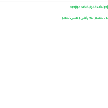
جراءات قانونية ضد مروّجيه
اف بالمسيرات» ونفي رسمي لمصر