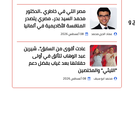
مصر التي في خاطري ..الدكتور
محمد السيد بدر.. مصري يتصدر
 و
المنافسة الأكاديمية في ألمانيا
عماد الدين محمد
08 أغسطس 2026
عادت أقوى من السابق".. شيرين
عبد الوهاب تتألق في أولى
حفلاتها بعد غياب بفضل دعم
"الليثي" والمخلصين
محمد ابو سيف
08 أغسطس 2026