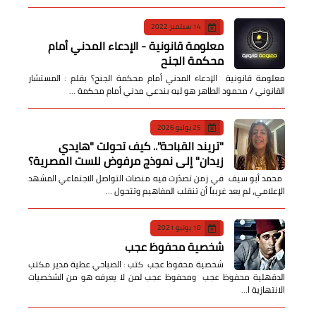
14 سبتمبر 2022
معلومة قانونية - الإدعاء المدني أمام
محكمة الجنح
معلومة قانونية الإدعاء المدني أمام محكمة الجنح؟ بقلم : المستشار
القانوني / محمود الطاهر هو ليه بندعي مدني أمام محكمة …
25 يوليو 2026
​"تريند القباحة".. كيف تحولت "هايدي
زيدان" إلى نموذج مرفوض للست المصرية؟
​ محمد أبو سيف ​في زمن تصدّرت فيه منصات التواصل الاجتماعي المشهد
الإعلامي، لم يعد غريباً أن تنقلب المفاهيم وتتحول …
10 يونيو 2021
شخصية محفوظ عجب
شخصية محفوظ عجب كتب : الصباحي عطية مدير مكتب
الدقهلية محفوظ عجب ومحفوظ عجب لمن لا يعرفه هو من الشخصيات
الانتهازية ا…