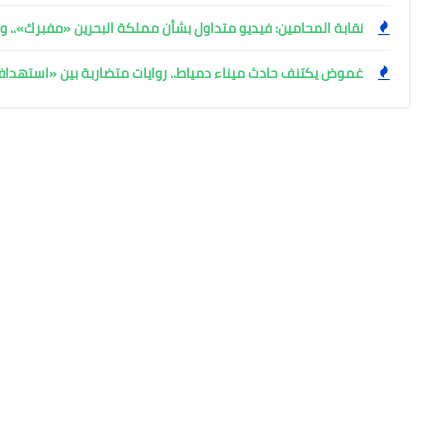
نقابة المحامين: فيديو متداول بشأن مملكة البحرين «مفبرك».. وإ
غموض يكتنف حادث ميناء دمياط.. روايات متضاربة بين «استهد