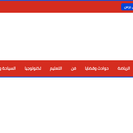
ي برس
الرياضة
حوادث وقضايا
فن
التعليم
تكنولوجيا
السياحة و