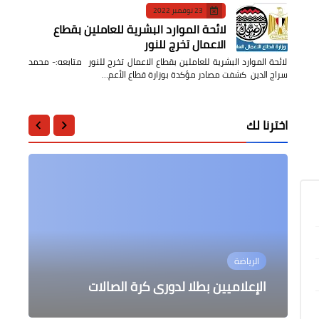
23 نوفمبر 2022
لائحة الموارد البشرية للعاملين بقطاع
الاعمال تخرج للنور
لائحة الموارد البشرية للعاملين بقطاع الاعمال تخرج للنور متابعه:- محمد
سراج الدين كشفت مصادر مؤكدة بوزارة قطاع الأعم…
اخترنا لك
أحزاب
عربى
جامعات
الرياضة
الرياضة
رئيس جامعة الأزهر يهنئ طلاب كلية
البرهان يشهد تخريج عدد من الدفعات
أمانة المتابعة والتواصل بحزب مستقبل
الهندسة
بإستاد الكلية الحربية
أساطير كرة القدم العالمية
وطن تطلق المسابقه الرمضانيه
الإعلاميين بطلا لدورى كرة الصالات