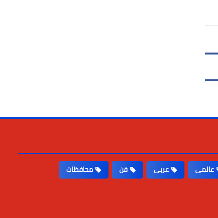
عالمى
عربى
فن
محافظات