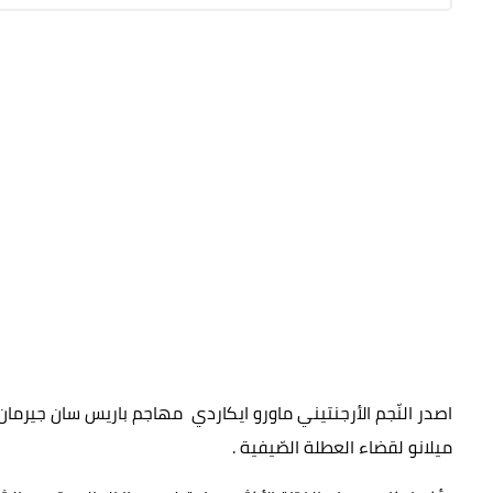
اصدر النّجم الأرجنتيني ​ماورو ايكاردي مهاجم ​باريس سان
جيرمان
ميلانو لقضاء العطلة الصّيفية .