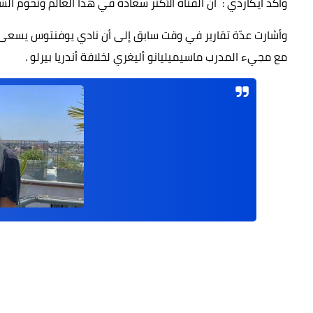
وأكد ايكاردي : ان الفتاة الأكثر سعادة في هذا العالم وتحوم 
وأشارت عدّة تقارير في وقت سابق إلى أن نادي يوفنتوس يسعى إ
مع مجيء المدرب ماسيميليانو أليغري لخلافة أندريا بيرلو .