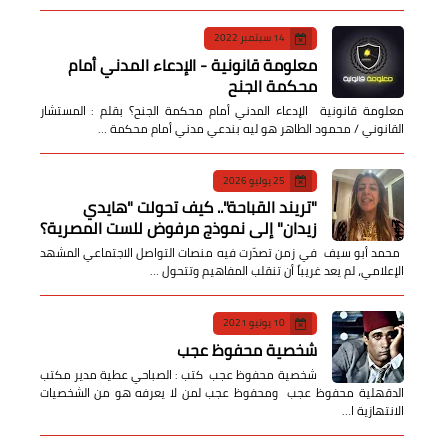
14 سبتمبر 2022
معلومة قانونية - الإدعاء المدني أمام
محكمة الجنح
معلومة قانونية الإدعاء المدني أمام محكمة الجنح؟ بقلم : المستشار
القانوني / محمود الطاهر هو ليه بندعي مدني أمام محكمة …
25 يوليو 2026
​"تريند القباحة".. كيف تحولت "هايدي
زيدان" إلى نموذج مرفوض للست المصرية؟
​ محمد أبو سيف ​في زمن تصدّرت فيه منصات التواصل الاجتماعي المشهد
الإعلامي، لم يعد غريباً أن تنقلب المفاهيم وتتحول …
10 يونيو 2021
شخصية محفوظ عجب
شخصية محفوظ عجب كتب : الصباحي عطية مدير مكتب
الدقهلية محفوظ عجب ومحفوظ عجب لمن لا يعرفه هو من الشخصيات
الانتهازية ا…