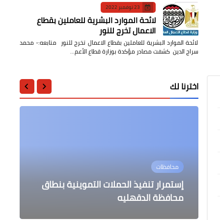
23 نوفمبر 2022
لائحة الموارد البشرية للعاملين بقطاع
الاعمال تخرج للنور
لائحة الموارد البشرية للعاملين بقطاع الاعمال تخرج للنور متابعه:- محمد
سراج الدين كشفت مصادر مؤكدة بوزارة قطاع الأعم…
اخترنا لك
الرياضة
الرياضة
الرياضة
محافظات
الرياضة
وزير الرياضة يؤكد دعم بسنت حتى
أول ميدالية ذهبية للمغرب أوطلحة
وقائع المؤتمر الصحفي للمدير الفني
إستمرار تنفيذ الحملات التموينية بنطاق
يحقق المفاجأة
أولمبياد باريس 2024
محافظة الدقهليه
الجديد بالنادي الأهلي
إلغاء مباراة مصر وسلوفينيا بسبب كورونا