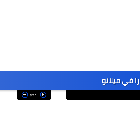
ارا في ميلانو
الحجم