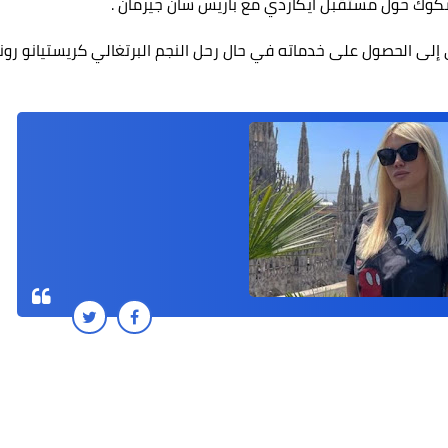
الشكوك حول مستقبل ايكاردي مع باريس سان جيرمان .
لى الحصول على خدماته في حال رحل النجم البرتغالي كريستيانو رونا