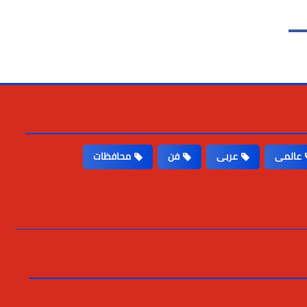
عالمى
عربى
فن
محافظات