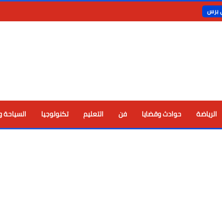
ي برس
الرياضة
حوادث وقضايا
فن
التعليم
تكنولوجيا
السياحة و