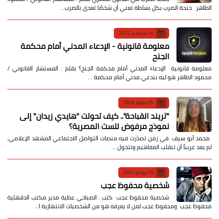
الطاهر جنحة الضرب بكل بساطة تعني أن شخصًا تعدى بالضرب…
14 سبتمبر 2022
معلومة قانونية - الإدعاء المدني أمام محكمة
الجنح
معلومة قانونية الإدعاء المدني أمام محكمة الجنح؟ بقلم : المستشار القانوني /
محمود الطاهر هو ليه بندعي مدني أمام محكمة …
25 يوليو 2026
​"تريند القباحة".. كيف تحولت "هايدي زيدان" إلى
نموذج مرفوض للست المصرية؟
​ محمد أبو سيف ​في زمن تصدّرت فيه منصات التواصل الاجتماعي المشهد الإعلامي،
لم يعد غريباً أن تنقلب المفاهيم وتتحول …
10 يونيو 2021
شخصية محفوظ عجب
شخصية محفوظ عجب كتب : الصباحي عطية مدير مكتب الدقهلية
محفوظ عجب ومحفوظ عجب لمن لا يعرفه هو من الشخصيات الانتهازية ا…