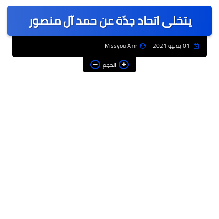
عربى
يتخلى اتحاد جدّة عن حمد آل منصور
عالمى
الرياضة
01 يونيو 2021
Missyou Amr
حوادث وقضايا
الحجم
فن
التعليم
تكنولوجيا
السياحة والفنادق