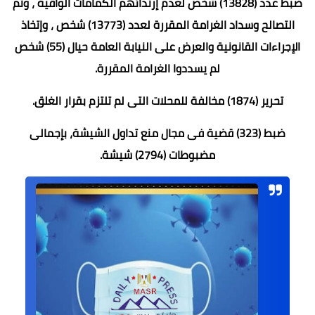
ضبط عدد (13828) شخص لعدم إرتدائهم الكمامات الواقية ، وتم
التصالح وسداد الغرامة المقررة لعدد (13773) شخص ، وإتخاذ
الإجراءات القانونية والعرض على النيابة العامة حيال (55) شخص
لم يسددوا الغرامة المقررة.
تحرير (1874) مخالفة للمحلات التى لم تلتزم بقرار الغلق.
ضبط (323) قضية فى مجال منع تداول الشيشة، بإجمالى
مضبوطات (2794) شيشة.