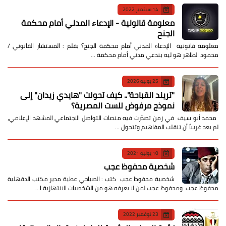
14 سبتمبر 2022
معلومة قانونية - الإدعاء المدني أمام محكمة
الجنح
معلومة قانونية الإدعاء المدني أمام محكمة الجنح؟ بقلم : المستشار القانوني /
محمود الطاهر هو ليه بندعي مدني أمام محكمة …
25 يوليو 2026
​"تريند القباحة".. كيف تحولت "هايدي زيدان" إلى
نموذج مرفوض للست المصرية؟
​ محمد أبو سيف ​في زمن تصدّرت فيه منصات التواصل الاجتماعي المشهد الإعلامي،
لم يعد غريباً أن تنقلب المفاهيم وتتحول …
10 يونيو 2021
شخصية محفوظ عجب
شخصية محفوظ عجب كتب : الصباحي عطية مدير مكتب الدقهلية
محفوظ عجب ومحفوظ عجب لمن لا يعرفه هو من الشخصيات الانتهازية ا…
23 نوفمبر 2022