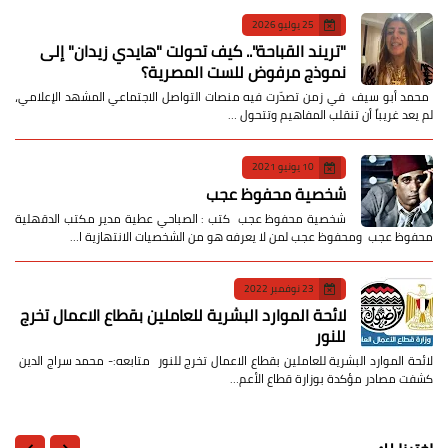
25 يوليو 2026
​"تريند القباحة".. كيف تحولت "هايدي زيدان" إلى
نموذج مرفوض للست المصرية؟
​ محمد أبو سيف ​في زمن تصدّرت فيه منصات التواصل الاجتماعي المشهد الإعلامي،
لم يعد غريباً أن تنقلب المفاهيم وتتحول …
10 يونيو 2021
شخصية محفوظ عجب
شخصية محفوظ عجب كتب : الصباحي عطية مدير مكتب الدقهلية
محفوظ عجب ومحفوظ عجب لمن لا يعرفه هو من الشخصيات الانتهازية ا…
23 نوفمبر 2022
لائحة الموارد البشرية للعاملين بقطاع الاعمال تخرج
للنور
لائحة الموارد البشرية للعاملين بقطاع الاعمال تخرج للنور متابعه:- محمد سراج الدين
كشفت مصادر مؤكدة بوزارة قطاع الأعم…