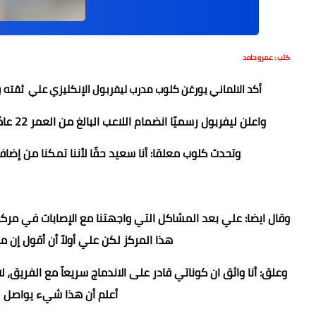
كتب : عمرو حامد
أكد الالماني يورغن كلوب مدرب ليفربول الإنكليزي علي ثقته بأن
واعلن ليفربول رسميًا انضمام اللاعب البالغ من العمر 22 عامًا قادمًا من ​لايبزيغ في 1 تموز بعد تفعيل الشرط الجزائي في عقده.
وتحدث كلوب معلقا: أنا سعيد حقًا لأننا تمكنا من إض
وقال ايضا: علي بعد المشاكل التي واجهتنا مع الإصابات في م
هذا المركز لكن علي أولاً أن أقول إن ما
أعلم أن هذا شيء يواصل لل