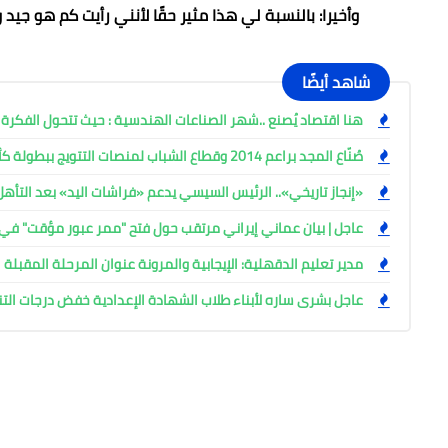
وأخيرا: بالنسبة لي هذا مثير حقًا لأنني رأيت كم هو جيد و
شاهد أيضًا
هنا اقتصاد يُصنع ..شهر الصناعات الهندسية : حيث تتحول الفكرة إل
صُنّاع المجد براعم 2014 وقطاع الشباب لمنصات التتويج ببطولة كأس المستقبل العربي
«إنجاز تاريخي».. الرئيس السيسي يدعم «فراشات اليد» بعد التأه
عاجل | بيان عماني إيراني مرتقب حول فتح "ممر عبور مؤقت" 
مدير تعليم الدقهلية: الإيجابية والمرونة عنوان المرحلة المقبلة
عاجل بشرى ساره لأبناء طلاب الشهادة الإعدادية خفض درجات التن