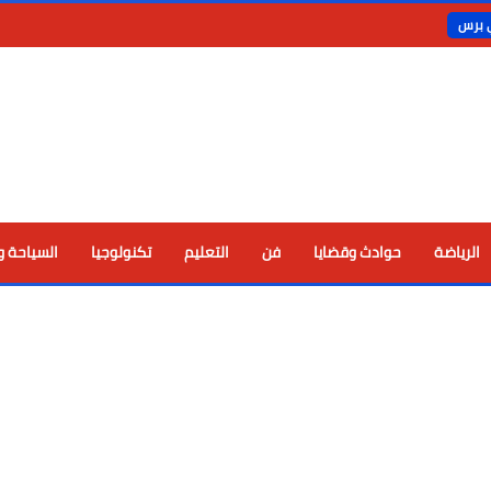
ي برس
الرياضة
حوادث وقضايا
فن
التعليم
تكنولوجيا
السياحة و