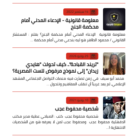
14 سبتمبر 2022
معلومة قانونية - الإدعاء المدني أمام
محكمة الجنح
معلومة قانونية الإدعاء المدني أمام محكمة الجنح؟ بقلم : المستشار
القانوني / محمود الطاهر هو ليه بندعي مدني أمام محكمة …
25 يوليو 2026
​"تريند القباحة".. كيف تحولت "هايدي
زيدان" إلى نموذج مرفوض للست المصرية؟
​ محمد أبو سيف ​في زمن تصدّرت فيه منصات التواصل الاجتماعي المشهد
الإعلامي، لم يعد غريباً أن تنقلب المفاهيم وتتحول …
10 يونيو 2021
شخصية محفوظ عجب
شخصية محفوظ عجب كتب : الصباحي عطية مدير مكتب
الدقهلية محفوظ عجب ومحفوظ عجب لمن لا يعرفه هو من الشخصيات
الانتهازية ا…