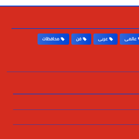
عالمى
عربى
فن
محافظات