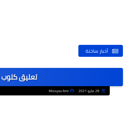
أخبار ساخنة
تعليق كلوب 
28 مايو 2021
Missyou Amr