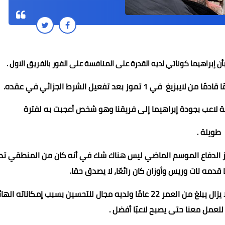
 إبراهيما ​كوناتي لديه القدرة على المنافسة على الفور بالفريق الاول .
افة لاعب بجودة إبراهيما إلى فريقنا وهو شخص أعجبت به لفترة
طاهر فتحي
طاهر فتحي
طاهر فتحي
عماد الدين محمد
Mohamed abo seif
طويلة .
06 أغسطس 2025
06 أغسطس 2025
05 أغسطس 2025
05 أغسطس 2025
05 أغسطس 2025
ركز الدفاع الموسم الماضي ليس هناك شك في أنه كان من المنطقي تد
 قدمه نات وريس وأوزان كان رائعًا، لا يصدق حقا.
وعلق: أنا واثق ان كوناتي قادر على الاندماج سريعاً مع الفريق، لا يزال يبلغ من العمر 22 عامًا ولديه مجال للتحسين بسبب إمكانات
عمل معنا حتى يصبح لاعبًا أفضل .