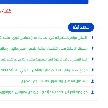
كتب/ م
شاهد أيضًا
الأهلي يواصل تحضيراته في إسبانيا.. مران صباحي قوي استعدادً
رسميًا.. الزمالك يعلن التشكيل الكامل للجهاز الفني والإداري وال
إنجاز تاريخي.. ناشئات كرة اليد المصرية يكتبن التاريخ ويرتقين للم
مجدي حطب يهنئ اتحاد كرة اليد بالتأهل التاريخي لناشئات 2008 للمربع الذهبي
السلطان المصري واستقبال حاشد للنجم المصري
مولودية الجزائر يتعاقد رسميًا مع البوروندي «موسي ندووموي»