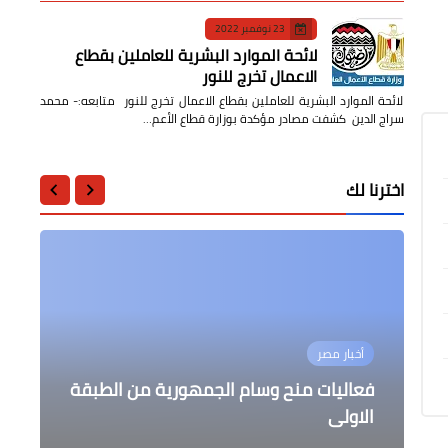
23 نوفمبر 2022
لائحة الموارد البشرية للعاملين بقطاع
الاعمال تخرج للنور
لائحة الموارد البشرية للعاملين بقطاع الاعمال تخرج للنور متابعه:- محمد
سراج الدين كشفت مصادر مؤكدة بوزارة قطاع الأعم…
اخترنا لك
أخبار مصر
أخبار مصر
أخبار مصر
فن
محافظات
رئيس الوزراء يتابع الموقف التنفيذي
الرئيس السيسي يشهد أداء حلف اليمين
فعاليات منح وسام الجمهورية من الطبقة
الاولى
لتطوير بحيرة المنزلة
في ذكرى وفاة محرم فؤاد
لرؤساء محكمة النقض ومجلس الدولة
ترشيد المياه بمركز السنبلاوين بالدقهلية