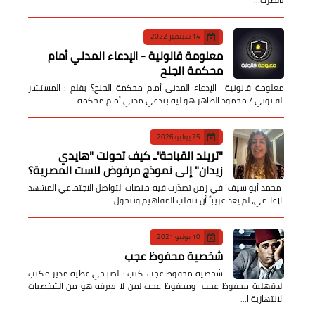
14 سبتمبر 2022
معلومة قانونية - الإدعاء المدني أمام
محكمة الجنح
معلومة قانونية الإدعاء المدني أمام محكمة الجنح؟ بقلم : المستشار
القانوني / محمود الطاهر هو ليه بندعي مدني أمام محكمة …
25 يوليو 2026
​"تريند القباحة".. كيف تحولت "هايدي
زيدان" إلى نموذج مرفوض للست المصرية؟
​ محمد أبو سيف ​في زمن تصدّرت فيه منصات التواصل الاجتماعي المشهد
الإعلامي، لم يعد غريباً أن تنقلب المفاهيم وتتحول …
10 يونيو 2021
شخصية محفوظ عجب
شخصية محفوظ عجب كتب : الصباحي عطية مدير مكتب
الدقهلية محفوظ عجب ومحفوظ عجب لمن لا يعرفه هو من الشخصيات
الانتهازية ا…