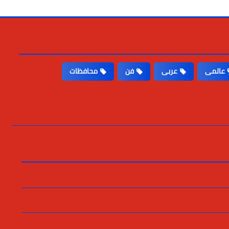
عالمى
عربى
فن
محافظات