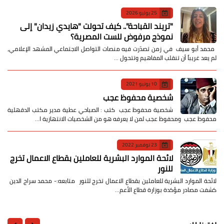
25 يوليو 2026
​"تريند القباحة".. كيف تحولت "هايدي زيدان" إلى
نموذج مرفوض للست المصرية؟
​ محمد أبو سيف ​في زمن تصدّرت فيه منصات التواصل الاجتماعي المشهد الإعلامي،
لم يعد غريباً أن تنقلب المفاهيم وتتحول …
10 يونيو 2021
شخصية محفوظ عجب
شخصية محفوظ عجب كتب : الصباحي عطية مدير مكتب الدقهلية
محفوظ عجب ومحفوظ عجب لمن لا يعرفه هو من الشخصيات الانتهازية ا…
23 نوفمبر 2022
لائحة الموارد البشرية للعاملين بقطاع الاعمال تخرج
للنور
لائحة الموارد البشرية للعاملين بقطاع الاعمال تخرج للنور متابعه:- محمد سراج الدين
كشفت مصادر مؤكدة بوزارة قطاع الأعم…