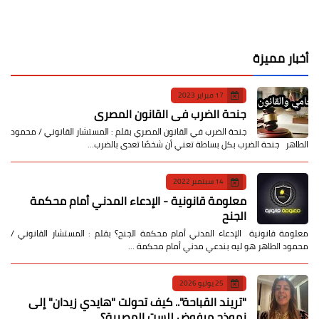
أخبار مميزة
17 فبراير 2023
جنحة الضرب في القانون المصري
جنحة الضرب في القانون المصري بقلم : المستشار القانوني / محمود
الطاهر جنحة الضرب بكل بساطة تعني أن شخصًا تعدى بالضرب…
14 سبتمبر 2022
معلومة قانونية - الإدعاء المدني أمام محكمة
الجنح
معلومة قانونية الإدعاء المدني أمام محكمة الجنح؟ بقلم : المستشار القانوني /
محمود الطاهر هو ليه بندعي مدني أمام محكمة …
25 يوليو 2026
​"تريند القباحة".. كيف تحولت "هايدي زيدان" إلى
نموذج مرفوض للست المصرية؟