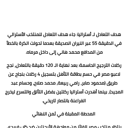
​هدف التعادل لـ أستراليا: جاء هدف التعادل للمنتخب الأسترالي
في الدقيقة 55 عبر النيران الصديقة بعدما تحولت الكرة بالخطأ
من المدافع محمد هاني إلى داخل مرماه.
​ركلات الترجيح الحاسمة: بعد نهاية الـ 120 دقيقة بالتعادل، نجح
لاعبو مصر في حسم بطاقة التأهل بتسجيل 4 ركلات بنجاح عن
طريق (محمود صابر، رامي ربيعة، محمد صلاح، وحسام عبد
المجيد)، بينما أهدرت أستراليا ركلتين بفضل التألق والتسرع ليخرج
الفراعنة بانتصار تاريخي.
​ المحطة المقبلة في ثمن النهائي
​ينتظر منتخب مصر الفائز من مواجهة الأرجنتين ضد كاب فيردي