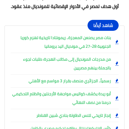
أول هدف لمصر في الأدوار الإقصائية للمونديال منذ عقود.
شاهد أيضًا
بنات مصر يصنعن المعجزة.. ريمونتادا تاريخية تهزم كوريا
الجنوبية 28-27 في مونديال اليد برومانيا
من مدرجات المونديال إلى مكاتب الهجرة: طلبات لجوء
بالجملة بينهم مصريين
رسمياً.. الجزائري منصف بقرار 3 مواسم مع الأهلي
أبو ريدة يكشف كواليس مواجهة الأرجنتين والظلم التحكيمي
حرمنا من نصف النهائي
إنجاز تاريخي لتنس الطاولة بنادي شبين القناطر
كأس الإنتركونتيننتال بطاقم تحكيم مصري بالكامل