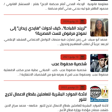
معلومة قانونية الإدعاء المدني أمام محكمة الجنح؟ بقلم : المستشار القانوني /
محمود الطاهر هو ليه بندعي مدني أمام محكمة …
25 يوليو 2026
​"تريند القباحة".. كيف تحولت "هايدي زيدان" إلى
نموذج مرفوض للست المصرية؟
​ محمد أبو سيف ​في زمن تصدّرت فيه منصات التواصل الاجتماعي المشهد الإعلامي،
لم يعد غريباً أن تنقلب المفاهيم وتتحول …
10 يونيو 2021
شخصية محفوظ عجب
شخصية محفوظ عجب كتب : الصباحي عطية مدير مكتب الدقهلية
محفوظ عجب ومحفوظ عجب لمن لا يعرفه هو من الشخصيات الانتهازية ا…
23 نوفمبر 2022
لائحة الموارد البشرية للعاملين بقطاع الاعمال تخرج
للنور
لائحة الموارد البشرية للعاملين بقطاع الاعمال تخرج للنور متابعه:- محمد سراج الدين
كشفت مصادر مؤكدة بوزارة قطاع الأعم…