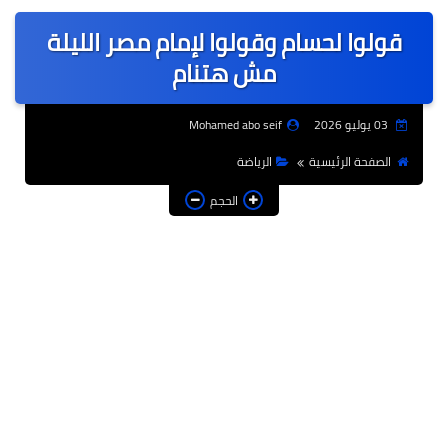
عربى
قولوا لحسام وقولوا لإمام مصر الليلة
عالمى
مش هتنام
الرياضة
03 يوليو 2026
Mohamed abo seif
حوادث وقضايا
الصفحة الرئيسية
الرياضة
فن
الحجم
التعليم
تكنولوجيا
السياحة والفنادق