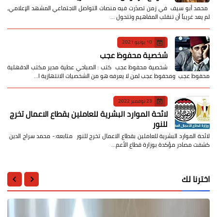
​ محمد أبو سيف ​في زمن تصدّرت فيه منصات التواصل الاجتماعي المشهد الإعلامي،
لم يعد غريباً أن تنقلب المفاهيم وتتحول …
10 يونيو 2021
شخصية محفوظ عجب
شخصية محفوظ عجب كتب : الصباحي عطية مدير مكتب الدقهلية
محفوظ عجب ومحفوظ عجب لمن لا يعرفه هو من الشخصيات الانتهازية ا…
23 نوفمبر 2022
لائحة الموارد البشرية للعاملين بقطاع الاعمال تخرج
للنور
لائحة الموارد البشرية للعاملين بقطاع الاعمال تخرج للنور متابعه:- محمد سراج الدين
كشفت مصادر مؤكدة بوزارة قطاع الأعم…
اخترنا لك