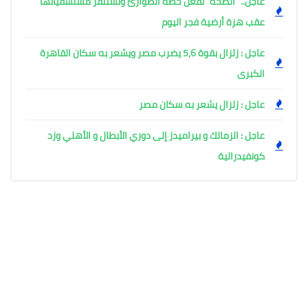
عاجل.. "الصحة" تُفعل خطة الطوارئ وتستنفر مستشفياتها
عقب هزة أرضية فجر اليوم ​
عاجل : زلزال بقوة 5,6 يضرب مصر ويشعر به سكان القاهرة
الكبرى
عاجل : زلزال يشعر به سكان مصر
عاجل : الزمالك و بيراميدز إلى دوري الأبطال و الأهلي وزد
كونفيدرالية