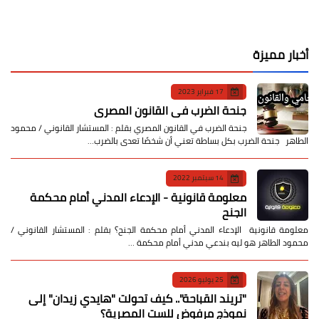
أخبار مميزة
17 فبراير 2023
جنحة الضرب في القانون المصري
جنحة الضرب في القانون المصري بقلم : المستشار القانوني / محمود
الطاهر جنحة الضرب بكل بساطة تعني أن شخصًا تعدى بالضرب…
14 سبتمبر 2022
معلومة قانونية - الإدعاء المدني أمام محكمة
الجنح
معلومة قانونية الإدعاء المدني أمام محكمة الجنح؟ بقلم : المستشار القانوني /
محمود الطاهر هو ليه بندعي مدني أمام محكمة …
25 يوليو 2026
​"تريند القباحة".. كيف تحولت "هايدي زيدان" إلى
نموذج مرفوض للست المصرية؟