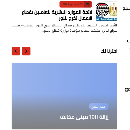
23 نوفمبر 2022
سبع
لائحة الموارد البشرية للعاملين بقطاع
الاعمال تخرج للنور
لائحة الموارد البشرية للعاملين بقطاع الاعمال تخرج للنور متابعه:- محمد
سراج الدين كشفت مصادر مؤكدة بوزارة قطاع الأعم…
لى
اخترنا لك
مع
الرياضة
الرياضة
محافظات
الرياضة
أخبار مصر
القصيف يتابع اعمال الحملة المكبرة
القاضية من مولي تسقط كارولينا في
تشافي يضع التشكيلة وتغييرات في خط
UFC لندن
إزالة ٦٥١١ مبنى مخالف
الوسط والمقدمة
للتفتيش على المخابز البلدية
فيريرا سيكون القادم افضل للزمالك