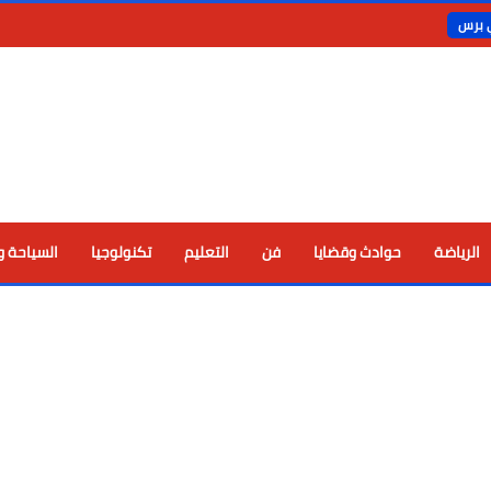
ي برس
الرياضة
حوادث وقضايا
فن
التعليم
تكنولوجيا
السياحة و