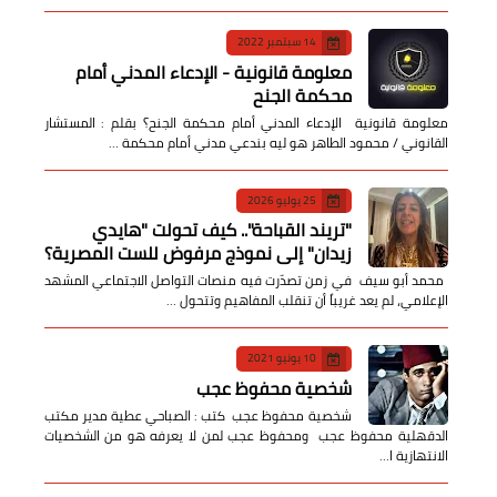
14 سبتمبر 2022
معلومة قانونية - الإدعاء المدني أمام
محكمة الجنح
معلومة قانونية الإدعاء المدني أمام محكمة الجنح؟ بقلم : المستشار
القانوني / محمود الطاهر هو ليه بندعي مدني أمام محكمة …
25 يوليو 2026
​"تريند القباحة".. كيف تحولت "هايدي
زيدان" إلى نموذج مرفوض للست المصرية؟
​ محمد أبو سيف ​في زمن تصدّرت فيه منصات التواصل الاجتماعي المشهد
الإعلامي، لم يعد غريباً أن تنقلب المفاهيم وتتحول …
10 يونيو 2021
شخصية محفوظ عجب
شخصية محفوظ عجب كتب : الصباحي عطية مدير مكتب
الدقهلية محفوظ عجب ومحفوظ عجب لمن لا يعرفه هو من الشخصيات
الانتهازية ا…