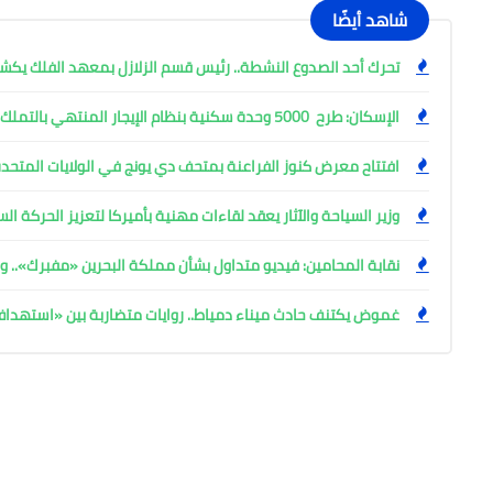
شاهد أيضًا
تحرك أحد الصدوع النشطة.. رئيس قسم الزلازل بمعهد الفلك ي
الإسكان: طرح 5000 وحدة سكنية بنظام الإيجار المنتهي بالتملك
افتتاح معرض كنوز الفراعنة بمتحف دي يونج في الولايات المتحدة
وزير السياحة والآثار يعقد لقاءات مهنية بأميركا لتعزيز الحركة ا
نقابة المحامين: فيديو متداول بشأن مملكة البحرين «مفبرك».. وإ
غموض يكتنف حادث ميناء دمياط.. روايات متضاربة بين «استهد