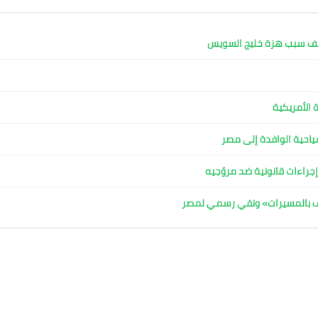
كشف سبب هزة خليج السويس
 الأمريكية
لسياحية الوافدة إلى مصر
جراءات قانونية ضد مروّجيه
اف بالمسيرات» ونفي رسمي لمصر