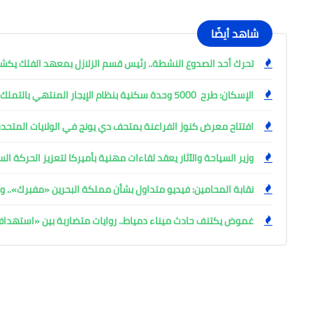
شاهد أيضًا
تحرك أحد الصدوع النشطة.. رئيس قسم الزلازل بمعهد الفلك ي
الإسكان: طرح 5000 وحدة سكنية بنظام الإيجار المنتهي بالتملك
افتتاح معرض كنوز الفراعنة بمتحف دي يونج في الولايات المتحدة
وزير السياحة والآثار يعقد لقاءات مهنية بأميركا لتعزيز الحركة ا
نقابة المحامين: فيديو متداول بشأن مملكة البحرين «مفبرك».. وإ
غموض يكتنف حادث ميناء دمياط.. روايات متضاربة بين «استهد