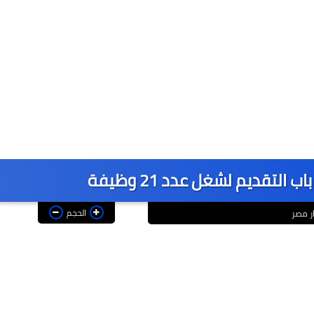
 التقديم لشغل عدد 21 وظيفة
الحجم
ار مصر