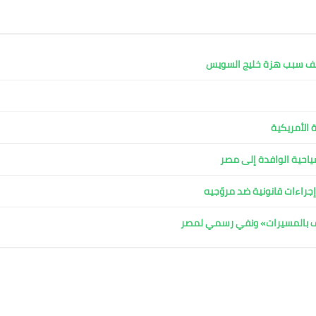
كشف سبب هزة خليج السويس
 الأمريكية
لسياحية الوافدة إلى مصر
جراءات قانونية ضد مروّجيه
اف بالمسيرات» ونفي رسمي لمصر