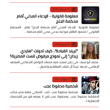
14 سبتمبر 2022
معلومة قانونية - الإدعاء المدني أمام
محكمة الجنح
معلومة قانونية الإدعاء المدني أمام محكمة الجنح؟ بقلم : المستشار
القانوني / محمود الطاهر هو ليه بندعي مدني أمام محكمة …
25 يوليو 2026
​"تريند القباحة".. كيف تحولت "هايدي
زيدان" إلى نموذج مرفوض للست المصرية؟
​ محمد أبو سيف ​في زمن تصدّرت فيه منصات التواصل الاجتماعي المشهد
الإعلامي، لم يعد غريباً أن تنقلب المفاهيم وتتحول …
10 يونيو 2021
شخصية محفوظ عجب
شخصية محفوظ عجب كتب : الصباحي عطية مدير مكتب
الدقهلية محفوظ عجب ومحفوظ عجب لمن لا يعرفه هو من الشخصيات
الانتهازية ا…