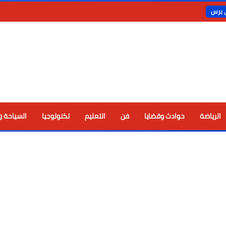
ي برس
الرياضة
حوادث وقضايا
فن
التعليم
تكنولوجيا
السياحة و