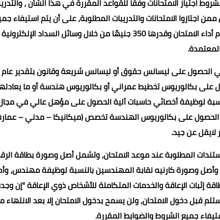
ط اجتياز الامتحانات وفقًا للقواعد المقررة في هذا الشأن ، والتدريب
ن اجتازوا الامتحانات والتدريبات المطلوبة، على أن يتم استيفاء جمي
المستندات المطلوبة في المواعيد المحددة، مع سداد رسوم أداء الامتحان وقدرها 350 جنيهًا من خلال وسائل السداد الإلكترونية
لمعتمدة.
ني الحصول على ليسانس حقوق أو ليسانس شريعة وقانون بتقدير عام 
 على بكالوريوس تخطيط عمراني أو بكالوريوس هندسة أو ما يعادلها
نسبة لوظيفة أخصائي حاسبات آلية الحصول على مؤهل عالي في مجال
س الحصول على بكالوريوس الهندسة تخصص (ميكانيكا – مدني – عمارة
 لايقل عن جيد.
ستندات المطلوبة عند موعد الامتحان، وتشمل أصل وصورة بطاقة الرق
، وأصل وصورة كارنيه نقابة المهندسين بالنسبة لوظيفة مهندس، وأ
 إثبات الإعاقة والخدمات المتكاملة للأشخاص ذوي الإعاقة "إن وجدت
م قبل دخول الامتحان، ولن يسمح بدخول الامتحان إلا بعد الانتهاء م
ستيفاء جميع الشروط والضوابط المقررة.