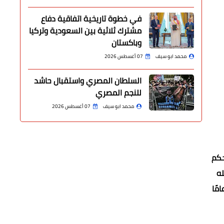
في خطوة تاريخية اتفاقية دفاع
مشترك ثلاثية بين السعودية وتركيا
وباكستان
محمد ابو سيف
07 أغسطس 2026
السلطان المصري واستقبال حاشد
للنجم المصري
محمد ابو سيف
07 أغسطس 2026
حكم
له
 لم تمض على صدوره أربع سنوات على الأقل، بالاضافة الي ألا يزيد سن المتقدم على (35) عامًا