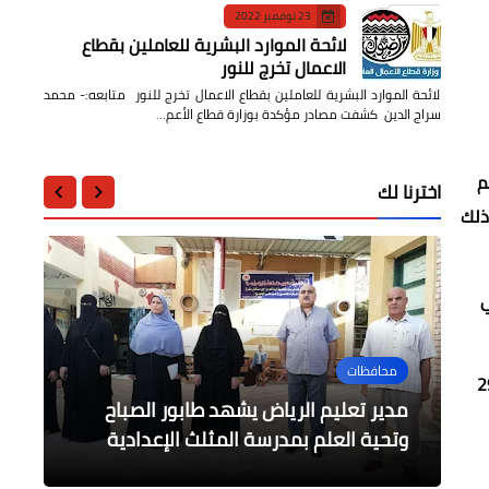
23 نوفمبر 2022
لائحة الموارد البشرية للعاملين بقطاع
الاعمال تخرج للنور
لائحة الموارد البشرية للعاملين بقطاع الاعمال تخرج للنور متابعه:- محمد
سراج الدين كشفت مصادر مؤكدة بوزارة قطاع الأعم…
م
اخترنا لك
رة ، وذلك
ف أخصائي
عربى
محافظات
حوادث وقضايا
السياحة والفنادق
ام الرقم القومي من خلال بوابة الوظائف الحكومية، خلال الفترة من 15 يوليو وحتى 29
الرياضة
الأول من أكتوبر ..اليوم العالمي لكبار
مدير تعليم الرياض يشهد طابور الصباح
ماذا بعد إعترافات التيك توكر .. إبراهيم
باتروس أبو على تفتتح احدث فنادقها بيك
السن
مالك ؟
الباتروس بلو سبا بالغردقة
هالاند اختار مان سيتي من بين 7 أندية
وتحية العلم بمدرسة المثلث الإعدادية