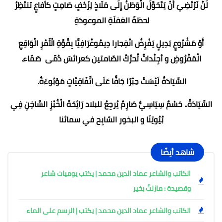
لَنْ نَرْتَضِيَ أَنْ يَتَحَوَّلَ الْوَطَنُ إِلَى مَلَاذٍ لِزَحْفٍ صَامِتٍ كأفاعٍ تنتَظِرُ
لحظةَ الغفلَةِ الموعودَةِ
أَوْ مَشْرُوعٍ بَدِيلٍ يَفْرِضُ انْفِجارا دِيمُوغْرَافِيًّا بِقُوَّةِ الْأَمْرِ الْوَاقِعِ
الْمَفْرُوضِ و أجِنْداتٌ تُحرِّكُ الصّامتين كعرائسَ دُمًى صَمّاء.
السِّيَادَةُ لَيْسَتْ حِبْرًا جَافًّا عَلَى اتِّفَاقِيَّاتٍ مَوْبُوءَةٌ.
السِّيَادَةُ.. حَسْمٌ سِيَاسِيٌّ صَارِمٌ يُرجِعُ للبلاد رَائِحَةَ الْخُبْزِ السَّاخِنِ فِي
بُيُوتِنَا و البخور السّابِح في سمائنا
شاهد أيضًا
الكاتب والشاعر عماد الدين محمد | يكتب يوميات شاعر
وقصيدة : مازلتُ بخير
الكاتب والشاعر عماد الدين محمد | يكتب | الرسم على الماء