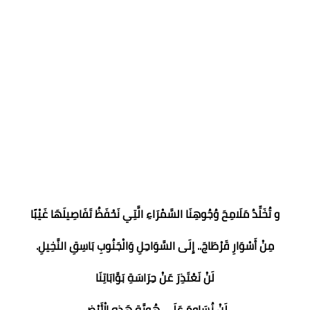
و تُخَلِّدُ مَلَامِحَ وُجُوهِنَا السَّمْرَاءِ الَّتِي نَحْفَظُ تَفَاصِيلَهَا غَيْبًا
مِنْ أَسْوَارِ قَرْطَاجَ.. إِلَى السَّوَاحِلِ وَالْجَنُوبِ بَاسِقِ النَّخِيلِ.
لَنْ نَعْتَذِرَ عَنْ حِرَاسَةِ بَوَّابَاتِنَا
لَنْ نُسَاوِمَ عَلَى هُوِيَّةِ هَذِهِ الْأَرْضِ