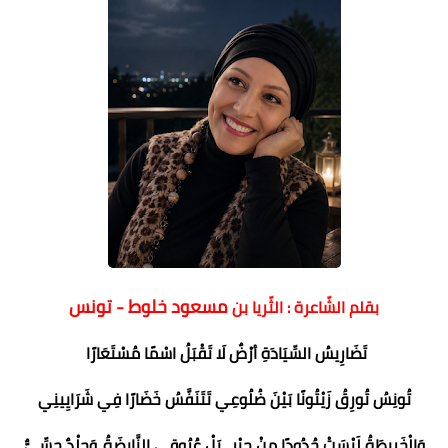
مسعود خلوط - تونس
بقلم الشّاعرة : الثّريا بن
تَضَارِيسُ السِّيَادَةِ أرْضٌ لَا تَقْبَلُ اسْمًا مُسْتَعَارًا
تُونِسُ تُورِقُ زَيْتُونًا بَيْنَ ضُلُوعِي تَتَنَفَّسُ خَضَارًا فِي شَرَايِينِي
وَالْخَرِيطَةُ لَيْسَتْ حُدُودًا مِنْ حِبْرٍ.. بَلْ عُرُوقِي النَّابِضَةُ..وَجِلْدٌ حِسِّيٌّ