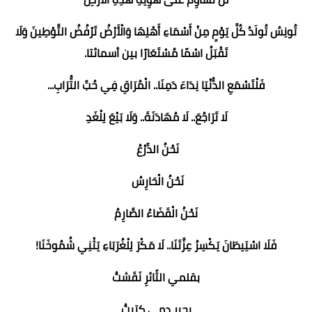
تُونِسُ تُولَدُ كُلَّ يَوْمٍ مِنْ أَسْمَاءِ أَهْلِهَا وَالْأَرْضُ تَرْفُضُ التَّوْطِينَ وَلَا
تَقْبَلُ اسْمًا مُسْتَعَارًا بين أسمائتا.
فَلْتَسْمَعِ الدُّنْيَا نِدَاءَ دَمِنَا.. الْمُرَاقِ فِي حُبِّ التُّرَابِ...
لَا تَرَاجُعَ.. لَا مُهَادَنَةَ.. وَلَا بَيْعَ لِلْغَدِ
نَحْنُ الدِّرْعُ
نَحْنُ الْحَارِسُ
نَحْنُ الْقَضَاءُ الصَّارِمُ
فَلَا اسْتِيطَانَ يَكْسِرُ عِزَّتَنَا.. لَا مَكْرَ لِلْغُرَبَاءِ يَثْنِي شُمُوخَنَا!
بقلمي الثّائرِ نَقَشتُ
بحِبرِ دمي كتبتُ