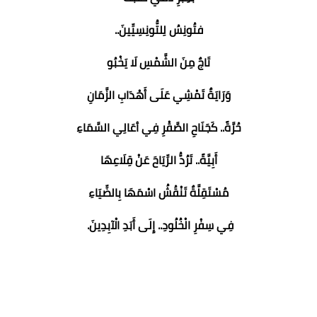
فتُونِسُ لِلتُّونِسِيِّينَ..
تَاجٌ مِنَ الشَّمْسِ لَا يَخْبُو
وَرَايَةٌ تَمْشِي عَلَى أَهْدَابِ الزَّمَانِ
حُرَّةً.. كَجَنَاحِ الصَّقْرِ فِي أعَالِي السَّمَاءِ
أَبِيَّةً.. تَرُدُّ الرِّيَاحَ عَنْ قِلَاعِهَا
مُسْتَقِلَّةٌ تَنْقُشُ اسْمَهَا بِالضِّيَاءِ
فِي سِفْرِ الْخُلُودِ.. إِلَى أَبَدِ الْآبِدِينَ.