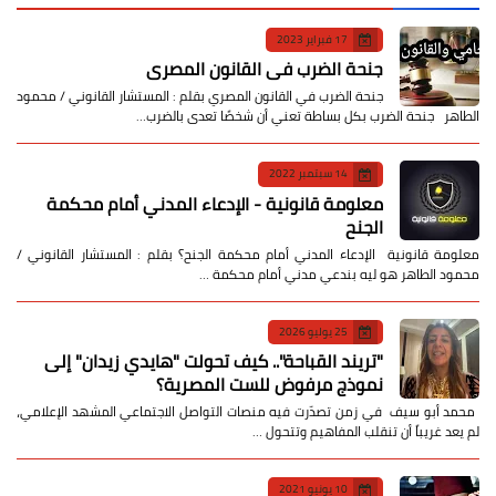
17 فبراير 2023
جنحة الضرب في القانون المصري
جنحة الضرب في القانون المصري بقلم : المستشار القانوني / محمود
الطاهر جنحة الضرب بكل بساطة تعني أن شخصًا تعدى بالضرب…
14 سبتمبر 2022
معلومة قانونية - الإدعاء المدني أمام محكمة
الجنح
معلومة قانونية الإدعاء المدني أمام محكمة الجنح؟ بقلم : المستشار القانوني /
محمود الطاهر هو ليه بندعي مدني أمام محكمة …
25 يوليو 2026
​"تريند القباحة".. كيف تحولت "هايدي زيدان" إلى
نموذج مرفوض للست المصرية؟
​ محمد أبو سيف ​في زمن تصدّرت فيه منصات التواصل الاجتماعي المشهد الإعلامي،
لم يعد غريباً أن تنقلب المفاهيم وتتحول …
10 يونيو 2021