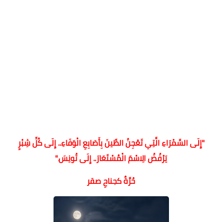
"إِلَى السَّمْرَاءِ الَّتِي تَعْجِنُ الطِّينَ بِأَصَابِعِ الْوَفَاءِ.. إِلَى كُلِّ شِبْرٍ
يَرْفُضُ الِاسْمَ الْمُسْتَعَارَ.. إِلَى تُونِسَ."
حُرَّةٌ كجناحِ صقر