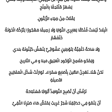
يَسْهَرُ مُلْتَحِفًا بِالْمِلْحِ
يَقْتَاتُ مِنْ ضِيَاءِ الزَّيْتُونِ.
الْبِلَادُ لَيْسَتْ فُنْدُقًا لِعَابِرِي النَّوَايَا وَلَا رَصِيفًا مَهْجُورًا يَتْرُكُهُ الْخَوَنَةُ
خَلْفَهُمْ
وَلَا سَاحَةً خَلْفِيَّةً لِتَوْطِينٍ عَشْوَائِيٍّ يَنْهَشُ كَيْنُونَةَ بلدي
وَيَمْحُو مَلَامِحَ الْوُجُودِ الْعَتِيقِ فينا و في التّاريخ.
نَحْنُ هُنَا...نَعْجِنُ الطِّينَ بِأَصَابِعَ سَمْرَاءَ.. تَوَارَثَتْ شَكْلَ الْمَفَاتِيحِ
الأصيلَةِ
نَرْفُضُ أَنْ تُصْبِحَ النَّوَافِذُ أَبْوَابًا مُسْتَبَاحَةً
أَنْ يَنْمُوَ فِي حَدَائِقِنَا شَجَرٌ غَرِيبٌ يَمْتَصُّ مَاءَ صَبْرِنَا النَّقِيِّ.