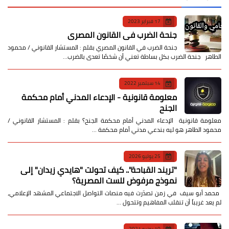
17 فبراير 2023
جنحة الضرب في القانون المصري
جنحة الضرب في القانون المصري بقلم : المستشار القانوني / محمود
الطاهر جنحة الضرب بكل بساطة تعني أن شخصًا تعدى بالضرب…
14 سبتمبر 2022
معلومة قانونية - الإدعاء المدني أمام محكمة
الجنح
معلومة قانونية الإدعاء المدني أمام محكمة الجنح؟ بقلم : المستشار القانوني /
محمود الطاهر هو ليه بندعي مدني أمام محكمة …
25 يوليو 2026
​"تريند القباحة".. كيف تحولت "هايدي زيدان" إلى
نموذج مرفوض للست المصرية؟
​ محمد أبو سيف ​في زمن تصدّرت فيه منصات التواصل الاجتماعي المشهد الإعلامي،
لم يعد غريباً أن تنقلب المفاهيم وتتحول …
10 يونيو 2021