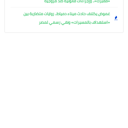
«مفبرك».. وإجراءات قانونية ضد مروّجيه
غموض يكتنف حادث ميناء دمياط.. روايات متضاربة بين
«استهداف بالمسيرات» ونفي رسمي لمصر