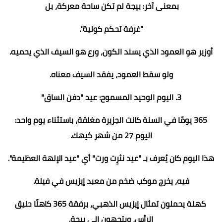
بمعنى آخر: بيجة لم تكن ساحة معركة، بل
"غرفة تحكم كونية".
أوزير هو العمود الذي يسند الكون، ورع هو السيف الذي يحميه.
ولو سقط العمود، يفقد السيف معناه.
3. اليوم الوحيد المسموح: عيد "دفن الساق"
365 يومًا في السنة كانت الجزيرة مغلقة، باستثناء يوم واحد:
اليوم 27 من شهر كيهك.
هذا اليوم كان يُعرف بـ "عيد نثرِت ورت" أي "عيد الإلهة العظيمة".
فيه، يخرج موكب ضخم من معبد إيزيس في فيلة.
كهنة يحملون تمثال إيزيس الذهبي، برفقة 365 كاهنًا حليق
الرأس، ويتجهون إلى بيجة.