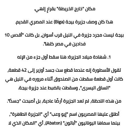
مكان "خارج الخريطة" بقرارٍ إلهي.
هذا كان وصف جزيرة بيجة (Biga) عند المصري القديم.
بيجة ليست مجرد جزيرة في النيل قرب أسوان، بل كانت "أقدس 10
فدادين في مصر كلها".
1. شهادة ميلاد الجزيرة: هنا سقط أول جزء من الإله
تقول الأسطورة إنه عندما قطع ست جسد أوزير إلى 42 قطعة،
كانت أول قطعة سقطت من الصندوق أثناء مروره في النيل هي
"الساق اليسرى"، وسقطت بالضبط عند جزيرة بيجة.
من هذه اللحظة، لم تعد الجزيرة أرضًا عادية، بل أصبحت "جسدًا".
أطلق عليها المصريون اسم "إيو وعب" أي "الجزيرة الطاهرة"،
بينما سماها اليونانيون "أباتون" (Abaton)، أي "المكان الذي لا