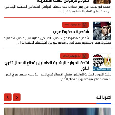
نموذج مرفوض للست المصرية؟
​ محمد أبو سيف ​في زمن تصدّرت فيه منصات التواصل الاجتماعي المشهد الإعلامي،
لم يعد غريباً أن تنقلب المفاهيم وتتحول …
10 يونيو 2021
شخصية محفوظ عجب
شخصية محفوظ عجب كتب : الصباحي عطية مدير مكتب الدقهلية
محفوظ عجب ومحفوظ عجب لمن لا يعرفه هو من الشخصيات الانتهازية ا…
23 نوفمبر 2022
لائحة الموارد البشرية للعاملين بقطاع الاعمال تخرج
للنور
لائحة الموارد البشرية للعاملين بقطاع الاعمال تخرج للنور متابعه:- محمد سراج الدين
كشفت مصادر مؤكدة بوزارة قطاع الأعم…
اخترنا لك