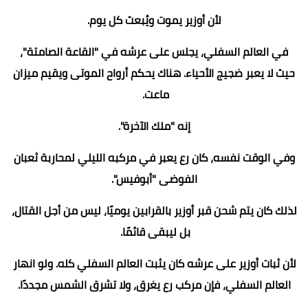
لأن أوزير يموت ويُبعث كل يوم.
في العالم السفلي، يجلس على عرشه في "القاعة الصامتة"،
حيث لا يعبر ضجيج الأحياء. هناك يحكم أرواح الموتى ويقيم ميزان
ماعت.
إنه "ملك الآخرة".
وفي الوقت نفسه، كان رع يعبر في مركبه الليلي لمحاربة ثعبان
الفوضى "أبوفيس".
لذلك كان يتم شحن قبر أوزير بالقرابين يوميًا، ليس من أجل القتال،
بل ليبقى قائمًا.
لأن ثبات أوزير على عرشه كان يثبت العالم السفلي كله. ولو انهار
العالم السفلي، فإن مركب رع يغرق، ولا تشرق الشمس مجددًا.