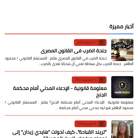
أخبار مميزة
17 فبراير 2023
جنحة الضرب في القانون المصري
جنحة الضرب في القانون المصري بقلم : المستشار القانوني / محمود
الطاهر جنحة الضرب بكل بساطة تعني أن شخصًا تعدى بالضرب…
14 سبتمبر 2022
معلومة قانونية - الإدعاء المدني أمام محكمة
الجنح
معلومة قانونية الإدعاء المدني أمام محكمة الجنح؟ بقلم : المستشار القانوني /
محمود الطاهر هو ليه بندعي مدني أمام محكمة …
25 يوليو 2026
​"تريند القباحة".. كيف تحولت "هايدي زيدان" إلى