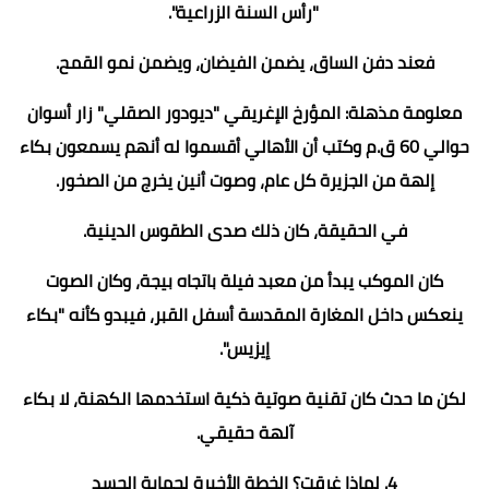
"رأس السنة الزراعية".
فعند دفن الساق، يضمن الفيضان، ويضمن نمو القمح.
معلومة مذهلة: المؤرخ الإغريقي "ديودور الصقلي" زار أسوان
حوالي 60 ق.م وكتب أن الأهالي أقسموا له أنهم يسمعون بكاء
إلهة من الجزيرة كل عام، وصوت أنين يخرج من الصخور.
في الحقيقة، كان ذلك صدى الطقوس الدينية.
كان الموكب يبدأ من معبد فيلة باتجاه بيجة، وكان الصوت
ينعكس داخل المغارة المقدسة أسفل القبر، فيبدو كأنه "بكاء
إيزيس".
لكن ما حدث كان تقنية صوتية ذكية استخدمها الكهنة، لا بكاء
آلهة حقيقي.
4. لماذا غرقت؟ الخطة الأخيرة لحماية الجسد