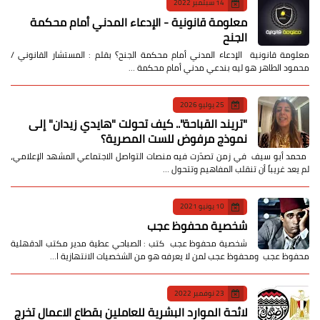
جنحة الضرب في القانون المصري بقلم : المستشار القانوني / محمود
الطاهر جنحة الضرب بكل بساطة تعني أن شخصًا تعدى بالضرب…
14 سبتمبر 2022
معلومة قانونية - الإدعاء المدني أمام محكمة
الجنح
معلومة قانونية الإدعاء المدني أمام محكمة الجنح؟ بقلم : المستشار القانوني /
محمود الطاهر هو ليه بندعي مدني أمام محكمة …
25 يوليو 2026
​"تريند القباحة".. كيف تحولت "هايدي زيدان" إلى
نموذج مرفوض للست المصرية؟
​ محمد أبو سيف ​في زمن تصدّرت فيه منصات التواصل الاجتماعي المشهد الإعلامي،
لم يعد غريباً أن تنقلب المفاهيم وتتحول …
10 يونيو 2021
شخصية محفوظ عجب
شخصية محفوظ عجب كتب : الصباحي عطية مدير مكتب الدقهلية
محفوظ عجب ومحفوظ عجب لمن لا يعرفه هو من الشخصيات الانتهازية ا…