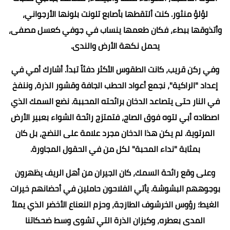
لم تكن الشجرة تبخل علينا؛ فمع كل نسمة هواء، كانت حبات
التوت الناضجة، السوادء منها والبيضاء، تتساقط بجانبي كحبات
لؤلؤ منثور. كنت ألتقطها بأصابع تلونت بلونها الأرجواني،
وأتذوقها ببطء، فكان طعمها ينساب في جوفي كعسل مصفى،
يحمل نكهة الأرض والندى.
وفي ركن قريب، كانت الطقوس الأكثر دفئاً تبدأ. أشارك أمي في
إعداد "الراكية"، نجمع أعواد الحطب الجافة وقشور الذرة، وننفخ
في النار حتى يتصاعد الدخان برائحته المحببة. نضع السمك الذي
اصطاده أبي لتوه فوق الصاج، فتمتزج رائحة الشواء بعبير الأرض
المرتوية. لم يكن هذا الدخان مجرد علامة على النضج، بل كان
بمثابة "نداء المحبة" لكل من في الحقول المجاورة.
وعلى وقع رائحة السمك، كان الجيران من أهل الريف يظهرون
بوجوههم البشوشة. يأتي الفلاحون حاملين في أحضانهم خيرات