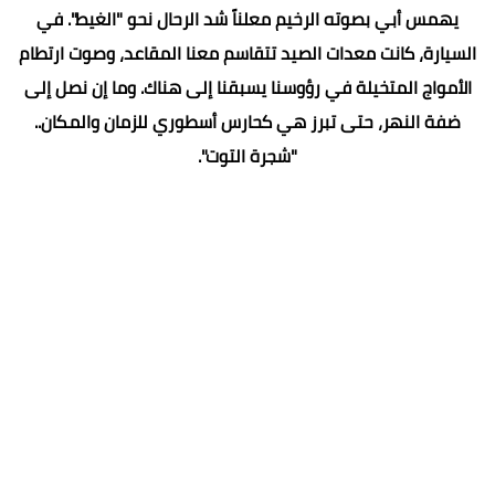
كتبت /منى منصور السيد
كانت الرحلة تبدأ دائماً قبل بزوغ خيوط الشمس الأولى، حين
يهمس أبي بصوته الرخيم معلناً شد الرحال نحو "الغيط". في
السيارة، كانت معدات الصيد تتقاسم معنا المقاعد، وصوت ارتطام
الأمواج المتخيلة في رؤوسنا يسبقنا إلى هناك. وما إن نصل إلى
ضفة النهر، حتى تبرز هي كحارس أسطوري للزمان والمكان..
"شجرة التوت".