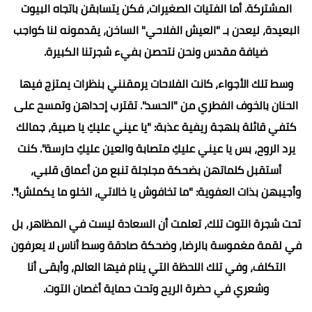
الغيط؛ رؤوس الخرشوف الطازجة، وحزم النعناع الأخضر الذي يملأ
المدى بعطره، وكيزان الذرة التي تشوى وسط ضحكاتنا
المشتركة. أما الفتيات الصغيرات، فكن يتسابقن باتجاه البيوت
البعيدة، ليعدن بـ "العيش الفلاحي" الساخن، يقدمونه لنا كواجب
ضيافة مقدس ونحن نتحصن بفيء شجرتنا الكبيرة.
وسط تلك الأجواء، كانت الفلاحات يرمقنني بنظرات يمتزج فيها
الحنان بالخوف الفطري من "الحسد". تقترب إحداهن وتمسح على
كتفي قائلة بلهجة ريفية عذبة: "يا عيني عليكِ يا صبية، جمالك
يرد الروح، بس يا عيني عليكِ متصابة والعين عليكِ حارسة". كنت
أستقبل كلماتهن بضحكة مجلجلة تنبع من أعماق قلبي،
وأجيبهن بذات العفوية: "ما تخافوش يا خالاتي، الخلو ما يكملش!".
تحت شجرة التوت تلك، تعلمت أن السعادة ليست في المظاهر، بل
في لقمة مغموسة بالرضا، وضحكة صادقة وسط أناس لا يعرفون