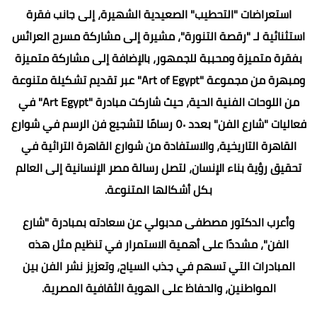
استعراضات "التحطيب" الصعيدية الشهيرة، إلى جانب فقرة
استثنائية لـ "رقصة التنورة"، مشيرة إلى مشاركة مسرح العرائس
بفقرة متميزة ومحببة للجمهور، بالإضافة إلى مشاركة متميزة
ومبهرة من مجموعة "Art of Egypt" عبر تقديم تشكيلة متنوعة
من اللوحات الفنية الحية، حيث شاركت مبادرة "Art Egypt" في
فعاليات "شارع الفن" بعدد ٥٠ رسامًا لتشجيع فن الرسم في شوارع
القاهرة التاريخية، والاستفادة من شوارع القاهرة التراثية في
تحقيق رؤية بناء الإنسان، لتصل رسالة مصر الإنسانية إلى العالم
بكل أشكالها المتنوعة.
وأعرب الدكتور مصطفى مدبولي عن سعادته بمبادرة "شارع
الفن"، مشددًا على أهمية الاستمرار في تنظيم مثل هذه
المبادرات التي تسهم في جذب السياح، وتعزيز نشر الفن بين
المواطنين، والحفاظ على الهوية الثقافية المصرية.