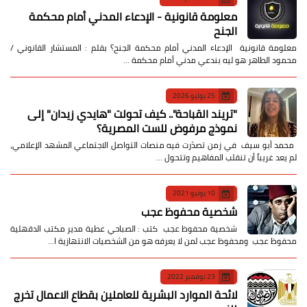
معلومة قانونية - الإدعاء المدني أمام محكمة
الجنح
معلومة قانونية الإدعاء المدني أمام محكمة الجنح؟ بقلم : المستشار القانوني /
محمود الطاهر هو ليه بندعي مدني أمام محكمة …
25 يوليو 2026
​"تريند القباحة".. كيف تحولت "هايدي زيدان" إلى
نموذج مرفوض للست المصرية؟
​ محمد أبو سيف ​في زمن تصدّرت فيه منصات التواصل الاجتماعي المشهد الإعلامي،
لم يعد غريباً أن تنقلب المفاهيم وتتحول …
10 يونيو 2021
شخصية محفوظ عجب
شخصية محفوظ عجب كتب : الصباحي عطية مدير مكتب الدقهلية
محفوظ عجب ومحفوظ عجب لمن لا يعرفه هو من الشخصيات الانتهازية ا…
23 نوفمبر 2022
لائحة الموارد البشرية للعاملين بقطاع الاعمال تخرج