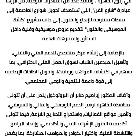
في ربوع القاهرة"، وتنفيذ عدد من المبادرات النوعية، من أبرزها
مبادرة "شارع الفن"، التي تستهدف تحويل شوارع العاصمة إلى
منصات مفتوحة للإبداع والفنون، إلى جانب مشروع "كشك
الموسيقى والفنون" لتقديم عروض موسيقية وفنية داخل
الحدائق والمتنزهات العامة.
بالإضافة إلى إنشاء مركز متخصص للدعم الفني والتقني،
وتأهيل المبدعين الشباب لسوق العمل الفني الاحترافي، بما
يسهم في اكتشاف المواهب ورعايتها، وتحويل الطاقات الإبداعية
إلى قوة داعمة للتنمية والوعي المجتمعي.
وأضاف الدكتور إبراهيم صابر أن البروتوكول ينص على أن تتولى
محافظة القاهرة توفير الدعم اللوجستي والمالي والتسويقي،
وتأمين مواقع الفعاليات، واستخراج التصاريح اللازمة، فيما تتولى
أكاديمية الفنون الإشراف الفني والأكاديمي، وإعداد البرامج
والأنشطة الفنية، واختيار الكوادر والمواهب المشاركة، بما يضمن