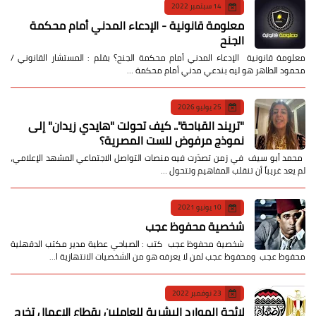
14 سبتمبر 2022
معلومة قانونية - الإدعاء المدني أمام محكمة
الجنح
معلومة قانونية الإدعاء المدني أمام محكمة الجنح؟ بقلم : المستشار القانوني /
محمود الطاهر هو ليه بندعي مدني أمام محكمة …
25 يوليو 2026
​"تريند القباحة".. كيف تحولت "هايدي زيدان" إلى
نموذج مرفوض للست المصرية؟
​ محمد أبو سيف ​في زمن تصدّرت فيه منصات التواصل الاجتماعي المشهد الإعلامي،
لم يعد غريباً أن تنقلب المفاهيم وتتحول …
10 يونيو 2021
شخصية محفوظ عجب
شخصية محفوظ عجب كتب : الصباحي عطية مدير مكتب الدقهلية
محفوظ عجب ومحفوظ عجب لمن لا يعرفه هو من الشخصيات الانتهازية ا…
23 نوفمبر 2022
لائحة الموارد البشرية للعاملين بقطاع الاعمال تخرج