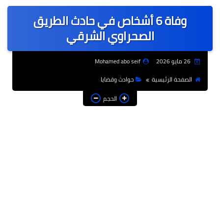
عربى
وفاة 6 أشخاص في حادث الطريق
عالمى
الصحراوي الشرقي
الرياضة
26 مايو 2026
Mohamed abo seif
حوادث وقضايا
الصفحة الرئيسية
حوادث وقضايا
فن
الحجم
التعليم
تكنولوجيا
السياحة والفنادق