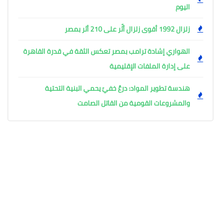
اليوم
زلزال 1992 أقوى زلزال أثّر على 210 أثر بمصر
الهواري إشادة ترامب بمصر تعكس الثقة في قدرة القاهرة
على إدارة الملفات الإقليمية
هندسة تطوير المواد: درعٌ خفيّ يحمي البنية التحتية
والمشروعات القومية من القاتل الصامت