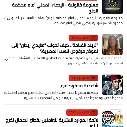
معلومة قانونية - الإدعاء المدني أمام محكمة
الجنح
معلومة قانونية الإدعاء المدني أمام محكمة الجنح؟ بقلم : المستشار القانوني /
محمود الطاهر هو ليه بندعي مدني أمام محكمة …
25 يوليو 2026
​"تريند القباحة".. كيف تحولت "هايدي زيدان" إلى
نموذج مرفوض للست المصرية؟
​ محمد أبو سيف ​في زمن تصدّرت فيه منصات التواصل الاجتماعي المشهد الإعلامي،
لم يعد غريباً أن تنقلب المفاهيم وتتحول …
10 يونيو 2021
شخصية محفوظ عجب
شخصية محفوظ عجب كتب : الصباحي عطية مدير مكتب الدقهلية
محفوظ عجب ومحفوظ عجب لمن لا يعرفه هو من الشخصيات الانتهازية ا…
23 نوفمبر 2022
لائحة الموارد البشرية للعاملين بقطاع الاعمال تخرج
للنور