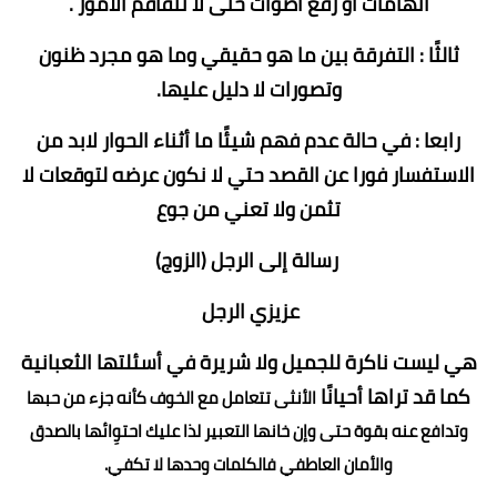
اتهامات أو رفع أصوات حتى لا تتفاقم الأمور .
ثالثًا : التفرقة بين ما هو حقيقي وما هو مجرد ظنون
وتصورات لا دليل عليها.
رابعا : في حالة عدم فهم شيئًا ما أثناء الحوار لابد من
الاستفسار فورا عن القصد حتي لا نكون عرضه لتوقعات لا
تثمن ولا تعني من جوع
رسالة إلى الرجل (الزوج)
عزيزي الرجل
هي ليست ناكرة للجميل ولا شريرة في أسئلتها الثعبانية
كما قد تراها أحيانًا
الأنثى تتعامل مع الخوف كأنه جزء من حبها
وتدافع عنه بقوة حتى وإن خانها التعبير لذا عليك احتوِائها بالصدق
والأمان العاطفي فالكلمات وحدها لا تكفي.